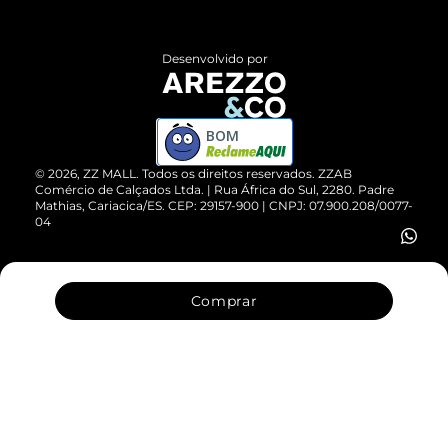
Central de Atendimento
Políticas de Privacidade
Entrega
ZZ Influ
Desenvolvido por
Devolução do Produto
ZZ MALL é confiável
Compre pelo WhatsApp
ZZPay
BOM
Cartão Presente
©
2026
, ZZ MALL. Todos os direitos reservados.
ZZAB
Comércio de Calçados Ltda. | Rua África do Sul, 2280. Padre
Mathias, Cariacica/ES. CEP: 29157-900 | CNPJ: 07.900.208/0077-
Vendas Corporativas
04
Comprar