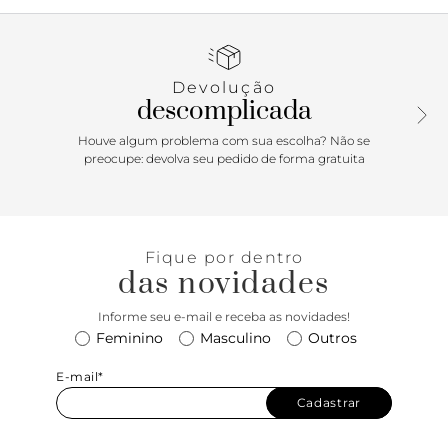
charmosos e elegantes e combina com as mais diversas
peças. Aposte em um visual só com tons neutros, deixando
a bota como protagonista.
Devolução
descomplicada
Houve algum problema com sua escolha? Não se
preocupe: devolva seu pedido de forma gratuita
Fique por dentro
das novidades
Informe seu e-mail e receba as novidades!
Feminino
Masculino
Outros
E-mail*
Cadastrar