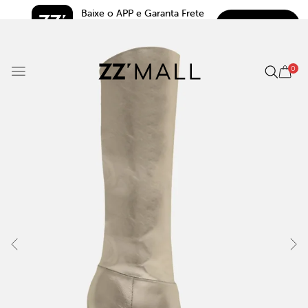
Baixe o APP e Garanta Frete 
BAIXAR
Grátis*
5.0
0