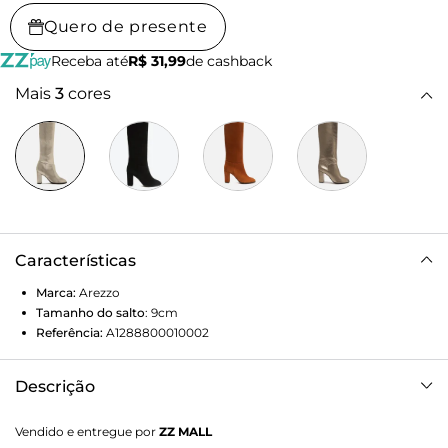
Quero de presente
Receba até
R$ 31,99
de cashback
Mais
3
cores
Características
Marca:
Arezzo
Tamanho do salto
:
9cm
Referência:
A1288800010002
Descrição
A bota destaca duas grandes tendências da temporada: o
Vendido e entregue por
ZZ MALL
cano longo e o acabamento metalizado. Cria looks