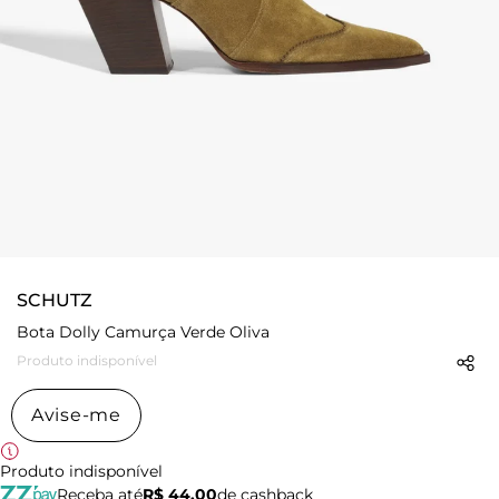
SCHUTZ
Bota Dolly Camurça Verde Oliva
Produto indisponível
Avise-me
Produto indisponível
Receba até
R$ 44,00
de cashback