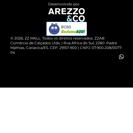
Entrega
ZZ Influ
Desenvolvido por
Devolução do Produto
ZZ MALL é confiável
Compre pelo WhatsApp
ZZPay
BOM
Cartão Presente
©
2026
, ZZ MALL. Todos os direitos reservados.
ZZAB
Comércio de Calçados Ltda. | Rua África do Sul, 2280. Padre
Mathias, Cariacica/ES. CEP: 29157-900 | CNPJ: 07.900.208/0077-
Vendas Corporativas
04