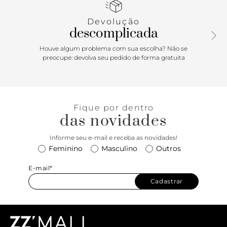
complemento ideal para aquecer suas produções de
outono-inverno com muito estilo.
Devolução
descomplicada
Houve algum problema com sua escolha? Não se
preocupe: devolva seu pedido de forma gratuita
Fique por dentro
das novidades
Informe seu e-mail e receba as novidades!
Feminino
Masculino
Outros
E-mail*
Cadastrar