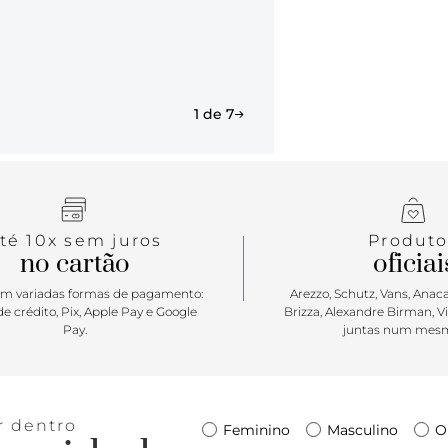
1 de 7
té 10x sem juros
Produto
no cartão
oficiai
m variadas formas de pagamento:
Arezzo, Schutz, Vans, Anacap
e crédito, Pix, Apple Pay e Google
Brizza, Alexandre Birman, V
Pay.
juntas num mesm
r dentro
Feminino
Masculino
O