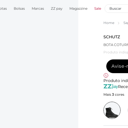
otas
Bolsas
Marcas
ZZ pay
Magazzine
Sale
Home
Sa
SCHUTZ
BOTA COTUR
Produto indis
Avise
Produto ind
Rece
Mais
3
cores