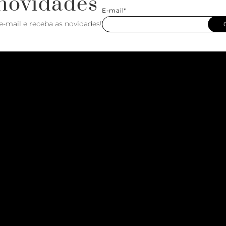
novidades
E-mail*
e-mail e receba as novidades!