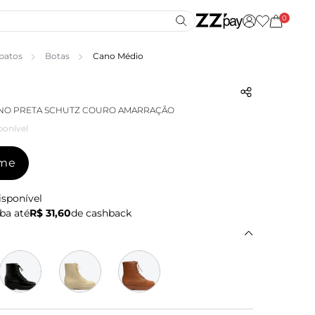
0
patos
Botas
Cano Médio
NO PRETA SCHUTZ COURO AMARRAÇÃO
ponível
-me
isponível
ba até
R$ 31,60
de cashback