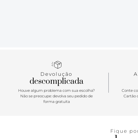
Devolução
A
descomplicada
Houve algum problema com sua escolha?
Conte co
Não se preocupe: devolva seu pedido de
Cartão d
forma gratuita
Fique po