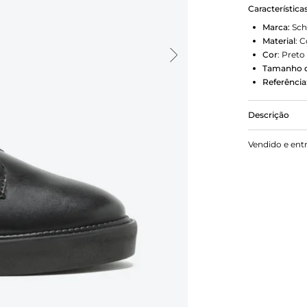
Característica
Marca:
Sch
Material
:
C
Cor
:
Preto
Tamanho d
Referência
Descrição
Com um visu
Vendido e ent
construção e
coturno pre
elegante, pe