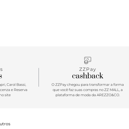
s
ZZPay
s
cashback
ri, Carol Bassi,
O ZZPay chegou para transformar a forma
icenza e Reserva
que você faz suas compras no ZZ MALL, a
o site
plataforma de moda da AREZZO&CO.
utros