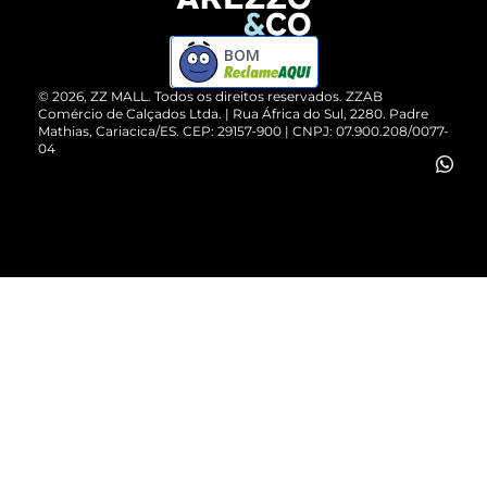
Devolução do Produto
ZZ MALL é confiável
Compre pelo WhatsApp
ZZPay
BOM
Cartão Presente
©
2026
, ZZ MALL. Todos os direitos reservados.
ZZAB
Comércio de Calçados Ltda. | Rua África do Sul, 2280. Padre
Mathias, Cariacica/ES. CEP: 29157-900 | CNPJ: 07.900.208/0077-
Vendas Corporativas
04