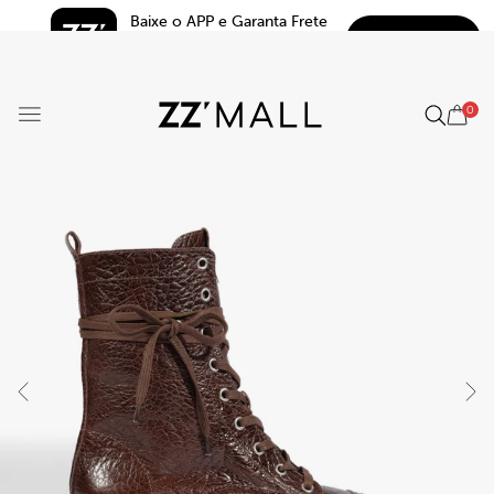
Baixe o APP e Garanta Frete 
BAIXAR
Grátis*
5.0
0