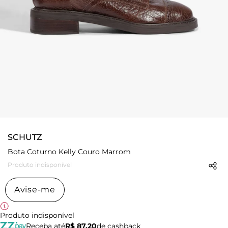
SCHUTZ
Bota Coturno Kelly Couro Marrom
Produto indisponível
Avise-me
Produto indisponível
Receba até
R$ 87,20
de cashback