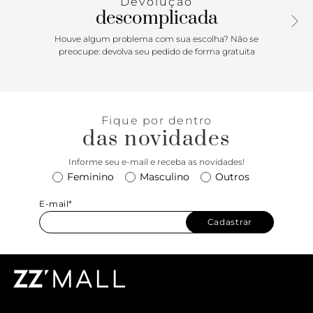
Devolução
descomplicada
Houve algum problema com sua escolha? Não se
preocupe: devolva seu pedido de forma gratuita
Fique por dentro
das novidades
Informe seu e-mail e receba as novidades!
Feminino
Masculino
Outros
E-mail*
Cadastrar