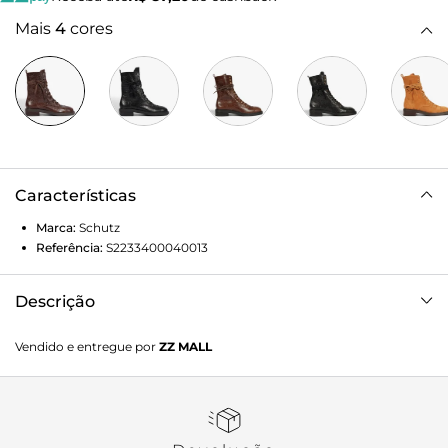
Mais
4
cores
Características
Marca:
Schutz
Referência:
S2233400040013
Descrição
Esse coturno em couro é a definição perfeita de estilo e
Vendido e entregue por
ZZ MALL
praticidade. O bico redondo traz um toque clássico,
enquanto o ajuste do cano por amarração garante um fit
personalizado e cheio de atitude. O solado flat com vira
aparente e o salto bloco baixo oferecem o conforto ideal
para o dia a dia, sem abrir mão do design marcante.