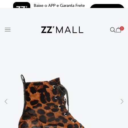
Baixe o APP e Garanta Frete 
BAIXAR
Grátis*
5.0
0