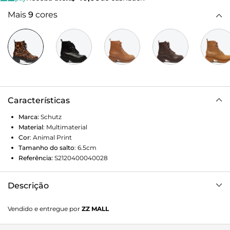
Mais
9
cores
Características
Marca:
Schutz
Material
:
Multimaterial
Cor
:
Animal Print
Tamanho do salto
:
6.5cm
Referência:
S2120400040028
Descrição
A clássica bota coturno surge atualizada nessa versão com
Vendido e entregue por
ZZ MALL
o impactante salto bloco baixo e solado tratorado
imponente! Cheia de personalidade e carregando o visual