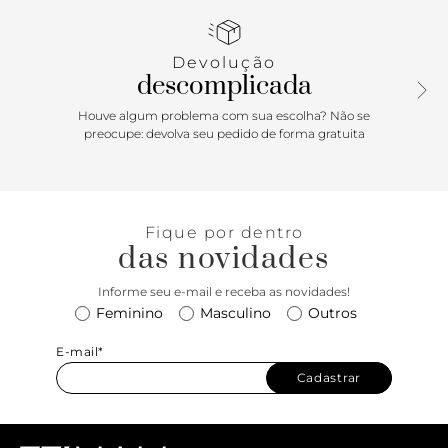
trendy do acabamento monocromático em tons naturais,
sem falar na logomania que aparece na lingueta traseira,
essa confortável bota é uma escolha certeira para deixar
Devolução
qualquer look mais cool na hora. Aposte!
descomplicada
Houve algum problema com sua escolha? Não se
preocupe: devolva seu pedido de forma gratuita
Fique por dentro
das novidades
Informe seu e-mail e receba as novidades!
Feminino
Masculino
Outros
E-mail*
Cadastrar