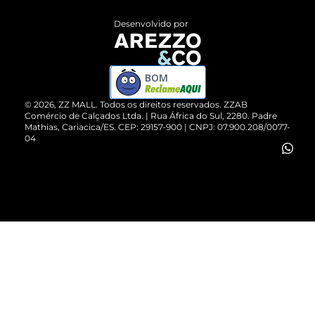
Entrega
ZZ Influ
Desenvolvido por
Devolução do Produto
ZZ MALL é confiável
Compre pelo WhatsApp
ZZPay
BOM
Cartão Presente
©
2026
, ZZ MALL. Todos os direitos reservados.
ZZAB
Comércio de Calçados Ltda. | Rua África do Sul, 2280. Padre
Mathias, Cariacica/ES. CEP: 29157-900 | CNPJ: 07.900.208/0077-
Vendas Corporativas
04