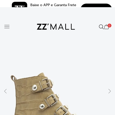
Baixe o APP e Garanta Frete 
BAIXAR
Grátis*
5.0
0