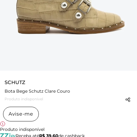
SCHUTZ
Bota Bege Schutz Clare Couro
Produto indisponível
Avise-me
Produto indisponível
Receba até
R$ 39,60
de cashback