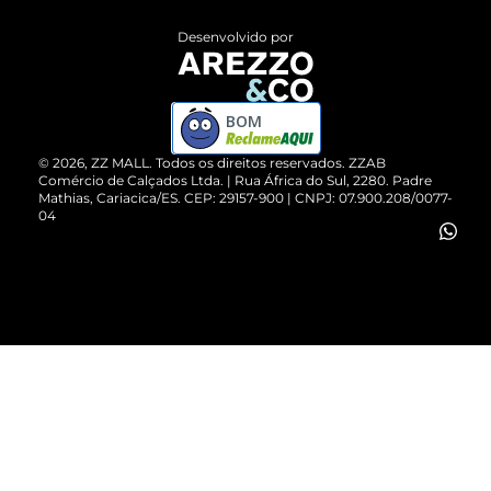
Entrega
ZZ Influ
Desenvolvido por
Devolução do Produto
ZZ MALL é confiável
Compre pelo WhatsApp
ZZPay
BOM
Cartão Presente
©
2026
, ZZ MALL. Todos os direitos reservados.
ZZAB
Comércio de Calçados Ltda. | Rua África do Sul, 2280. Padre
Mathias, Cariacica/ES. CEP: 29157-900 | CNPJ: 07.900.208/0077-
Vendas Corporativas
04