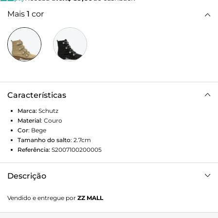
Mais
1
cor
Características
Marca:
Schutz
Material
:
Couro
Cor
:
Bege
Tamanho do salto
:
2.7cm
Referência:
S2007100200005
Descrição
O mix sofisticado de couro croco e studs agrega valor e
Vendido e entregue por
ZZ MALL
destaca as linhas da biker boot bege, que ainda ganha uma
vibe rocker com suas fivelas no cabedal.