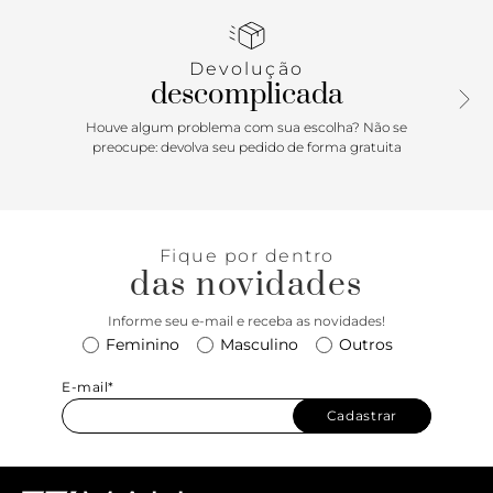
Devolução
descomplicada
Houve algum problema com sua escolha? Não se
preocupe: devolva seu pedido de forma gratuita
Fique por dentro
das novidades
Informe seu e-mail e receba as novidades!
Feminino
Masculino
Outros
E-mail*
Cadastrar