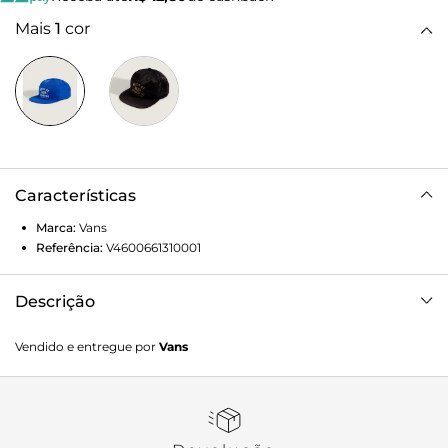
Mais
1
cor
Características
Marca:
Vans
Referência:
V4600661310001
Descrição
O Boné Vans Hov Unstructured True Blue aposta no
Vendido e entregue por
Vans
minimalismo com aba reta e traz painel frontal com
estampa exclusiva e assinatura “House Of Vans”. O modelo
snapback possui uma estrutura leve e cinco painéis.