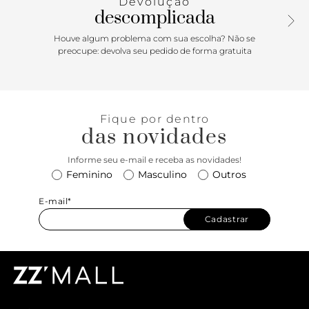
Devolução
descomplicada
Houve algum problema com sua escolha? Não se
preocupe: devolva seu pedido de forma gratuita
Fique por dentro
das novidades
Informe seu e-mail e receba as novidades!
Feminino
Masculino
Outros
E-mail*
Cadastrar