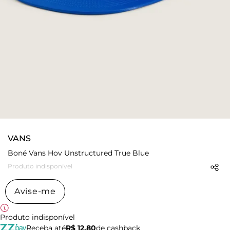
VANS
Boné Vans Hov Unstructured True Blue
Produto indisponível
Avise-me
Produto indisponível
Receba até
R$ 12,80
de cashback