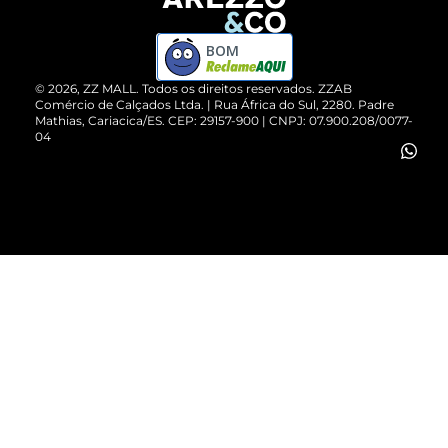
Devolução do Produto
ZZ MALL é confiável
Compre pelo WhatsApp
ZZPay
BOM
Cartão Presente
©
2026
, ZZ MALL. Todos os direitos reservados.
ZZAB
Comércio de Calçados Ltda. | Rua África do Sul, 2280. Padre
Mathias, Cariacica/ES. CEP: 29157-900 | CNPJ: 07.900.208/0077-
Vendas Corporativas
04