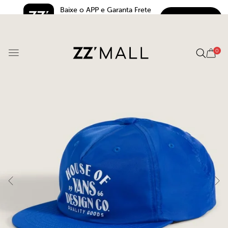
Baixe o APP e Garanta Frete 
BAIXAR
Grátis*
5.0
0