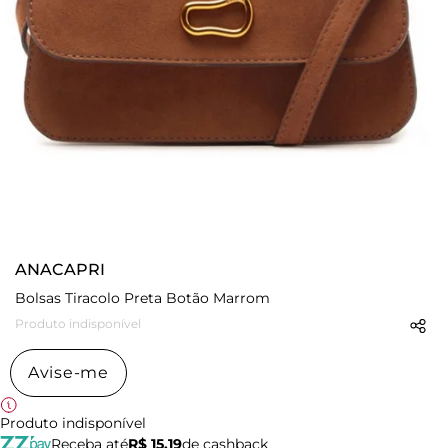
ANACAPRI
Bolsas Tiracolo Preta Botão Marrom
Produto indisponível
Avise-me
Produto indisponível
Receba até
R$ 15,19
de cashback