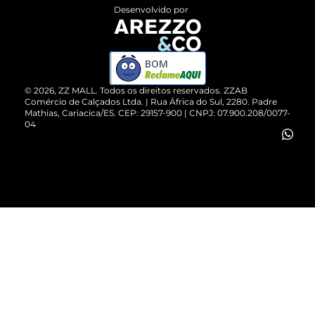
Entrega
ZZ Influ
Desenvolvido por
Devolução do Produto
ZZ MALL é confiável
Compre pelo WhatsApp
ZZPay
BOM
Cartão Presente
©
2026
, ZZ MALL. Todos os direitos reservados.
ZZAB
Comércio de Calçados Ltda. | Rua África do Sul, 2280. Padre
Mathias, Cariacica/ES. CEP: 29157-900 | CNPJ: 07.900.208/0077-
Vendas Corporativas
04