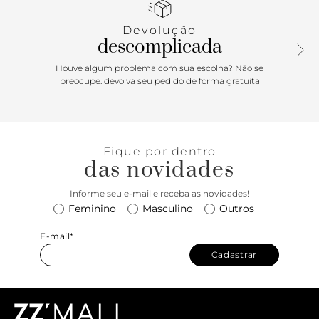
e bolsinho na parte interna. Com detalhe de acabamentos a
fio contrastantes por toda a peça, possui fecho no tampo,
Devolução
por botão de ímã.Traz aplicação de adorno metálico
descomplicada
imponente - com shape orgânico - centralizado na parte
superior do tampo, com detalhe para assinatura discreta e
Houve algum problema com sua escolha? Não se
personalizada Anacapri. Porque Apostar: A bolsa tiracolo
preocupe: devolva seu pedido de forma gratuita
vem para os dias ensolarados e vibrantes da temporada
Verão’26 cheia de bossa. Moderna e atemporal, ela vem para
a estação no mood elementos naturais: fazendo parte da
coleção terra, o modelinho urbano, moderno e prático fará
Fique por dentro
parte da sua rotina sem esforço. Uma peça daily para
das novidades
chamar de sua.
Informe seu e-mail e receba as novidades!
Feminino
Masculino
Outros
E-mail*
Cadastrar