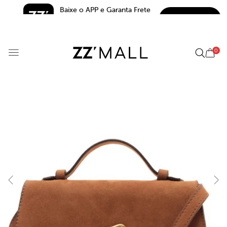
Baixe o APP e Garanta Frete 
BAIXAR
Grátis*
5.0
0