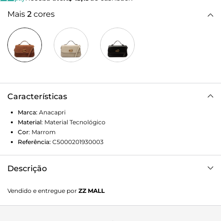
Mais
2
cores
Características
Marca:
Anacapri
Material
:
Material Tecnológico
Cor
:
Marrom
Referência:
C5000201930003
Descrição
Bolsa tiracolo pequena, com adorno em metal, na cor
Vendido e entregue por
ZZ MALL
marrom. O modelo em camurça, possui shape retangular e
estruturado. No tamanho P, traz alça longa transversal
regulável, com alça de ombro fixa, com forro em tom rosê