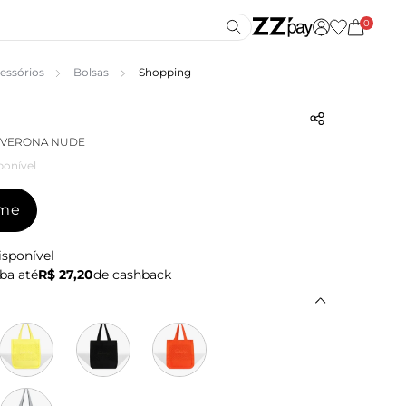
0
essórios
Bolsas
Shopping
Ô VERONA NUDE
ponível
-me
isponível
ba até
R$ 27,20
de cashback