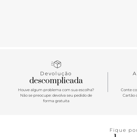
Devolução
A
descomplicada
Houve algum problema com sua escolha?
Conte co
Não se preocupe: devolva seu pedido de
Cartão d
forma gratuita
Fique po