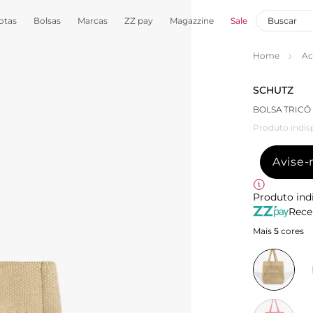
otas
Bolsas
Marcas
ZZ pay
Magazzine
Sale
Home
Ac
SCHUTZ
BOLSA TRIC
Produto indis
Avise
Produto ind
Rece
Mais
5
cores