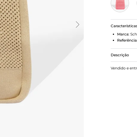
Característica
Marca:
Sch
Referência
Descrição
Essa bolsa d
Vendido e ent
sua construç
Schutz deix
Comprimento 
4 cm