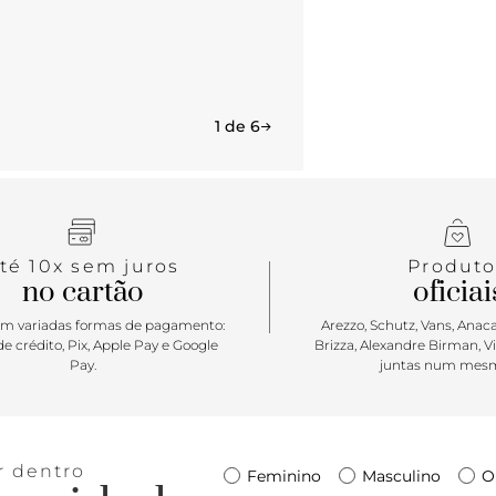
1 de 6
té 10x sem juros
Produto
no cartão
oficiai
m variadas formas de pagamento:
Arezzo, Schutz, Vans, Anacap
e crédito, Pix, Apple Pay e Google
Brizza, Alexandre Birman, V
Pay.
juntas num mesm
r dentro
Feminino
Masculino
O