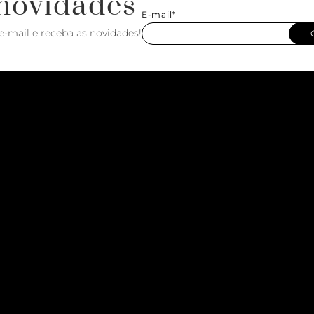
novidades
E-mail*
e-mail e receba as novidades!