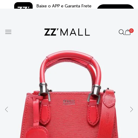
Baixe o APP e Garanta Frete 
BAIXAR
Grátis*
5.0
0