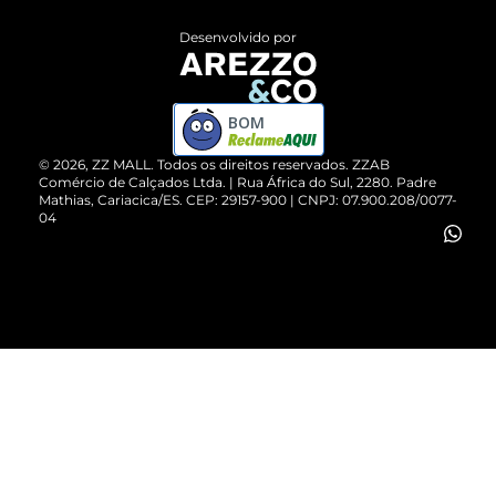
Entrega
ZZ Influ
Desenvolvido por
Devolução do Produto
ZZ MALL é confiável
Compre pelo WhatsApp
ZZPay
BOM
Cartão Presente
©
2026
, ZZ MALL. Todos os direitos reservados.
ZZAB
Comércio de Calçados Ltda. | Rua África do Sul, 2280. Padre
Mathias, Cariacica/ES. CEP: 29157-900 | CNPJ: 07.900.208/0077-
Vendas Corporativas
04