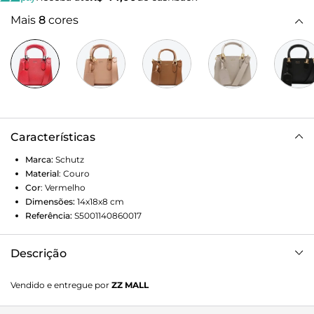
Mais
8
cores
Características
Marca:
Schutz
Material
:
Couro
Cor
:
Vermelho
Dimensões:
14x18x8
cm
Referência:
S5001140860017
Descrição
O shape é mini, mas o efeito de estilo é maxi: sucesso entre
Vendido e entregue por
ZZ MALL
as fashionistas, as baby bags surgem como uma aposta fun
& fashion para usar all year long! Ícone da SCHUTZ, a Lorena