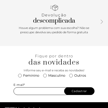
também ganhou sua versão tiny - com a sofisticação de
sempre e tamanho ideal para levar celular e documentos,
vai ser a companhia perfeita para looks que pedem um
Devolução
toque extra de estilo sem perder em elegância! Must have!
descomplicada
Dimensões (LAC): 9x14x18
Houve algum problema com sua escolha? Não se
preocupe: devolva seu pedido de forma gratuita
Fique por dentro
das novidades
Informe seu e-mail e receba as novidades!
Feminino
Masculino
Outros
E-mail*
Cadastrar