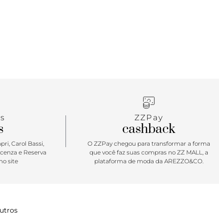
s
ZZPay
s
cashback
ri, Carol Bassi,
O ZZPay chegou para transformar a forma
icenza e Reserva
que você faz suas compras no ZZ MALL, a
o site
plataforma de moda da AREZZO&CO.
utros