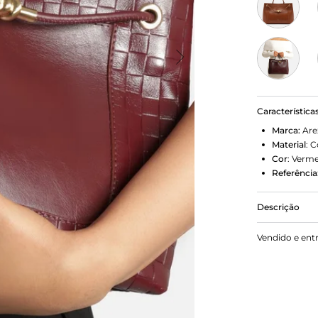
Característica
Marca:
Are
Material
:
C
Cor
:
Verme
Referência
Descrição
Bolsa femin
Vendido e ent
tem formato 
Possui alça
de mão em t
fecho em ím
em tira long