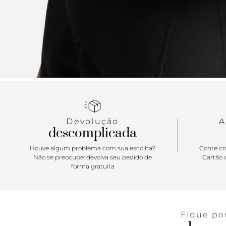
Devolução
A
descomplicada
Houve algum problema com sua escolha?
Conte co
Não se preocupe: devolva seu pedido de
Cartão d
forma gratuita
Fique po