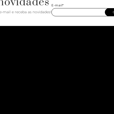
novidades
E-mail*
e-mail e receba as novidades!