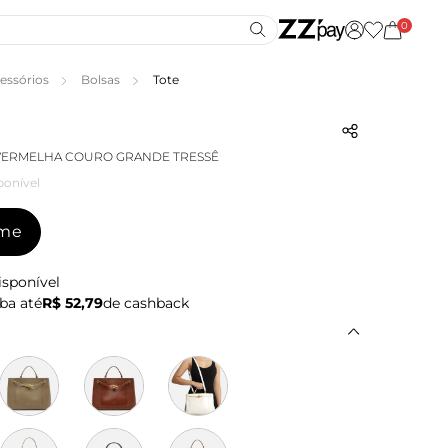
0
essórios
Bolsas
Tote
 VERMELHA COURO GRANDE TRESSÊ
ponível
-me
isponível
ba até
R$ 52,79
de cashback