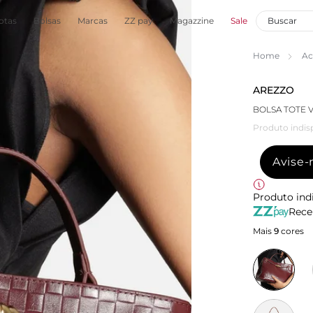
otas
Bolsas
Marcas
ZZ pay
Magazzine
Sale
Home
Ac
AREZZO
BOLSA TOTE
Produto indis
Avise
Produto ind
Rece
Mais
9
cores