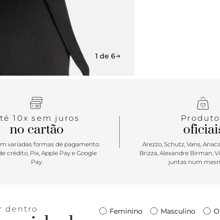
1 de 6
té 10x sem juros
Produto
no cartão
oficiai
m variadas formas de pagamento:
Arezzo, Schutz, Vans, Anacap
e crédito, Pix, Apple Pay e Google
Brizza, Alexandre Birman, V
Pay.
juntas num mesm
r dentro
Feminino
Masculino
O