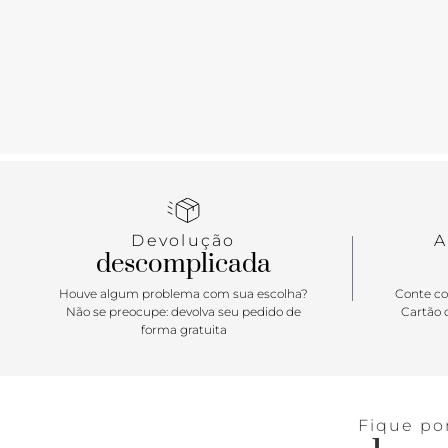
Devolução
A
descomplicada
Houve algum problema com sua escolha?
Conte co
Não se preocupe: devolva seu pedido de
Cartão d
forma gratuita
Fique po