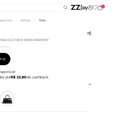
0
essórios
Bolsas
Tote
 TIRACOLO NEW KORA MARROM
ponível
-me
isponível
ba até
R$ 22,80
de cashback