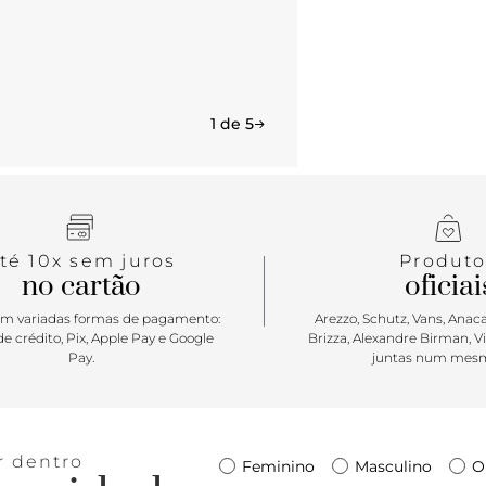
1 de 5
té 10x sem juros
Produto
no cartão
oficiai
m variadas formas de pagamento:
Arezzo, Schutz, Vans, Anacap
e crédito, Pix, Apple Pay e Google
Brizza, Alexandre Birman, V
Pay.
juntas num mesm
r dentro
Feminino
Masculino
O