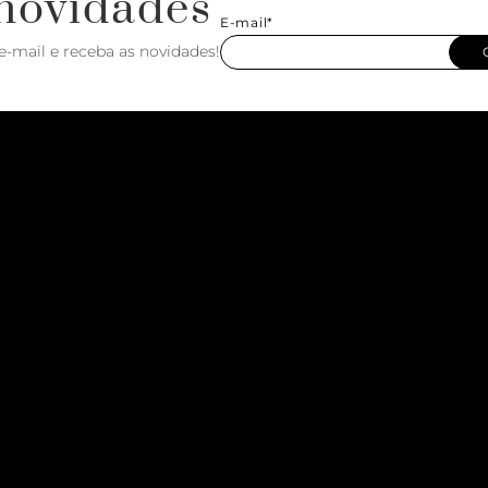
novidades
E-mail*
e-mail e receba as novidades!