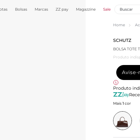
otas
Bolsas
Marcas
ZZ pay
Magazzine
Sale
Home
Ac
SCHUTZ
BOLSA TOTE
Produto indis
Avise
Produto ind
Rece
Mais
1
cor