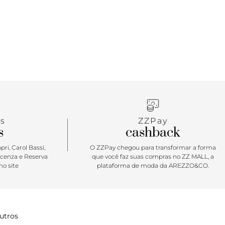
s
ZZPay
s
cashback
ri, Carol Bassi,
O ZZPay chegou para transformar a forma
icenza e Reserva
que você faz suas compras no ZZ MALL, a
o site
plataforma de moda da AREZZO&CO.
utros