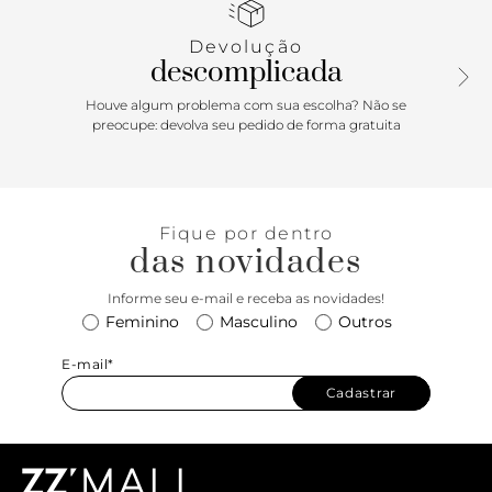
frontal com fecho em tampo e imã interno, além de
detalhe em peça de metal com assinatura Anacapri.
Devolução
descomplicada
Porque Apostar: A bolsa tote perfeita pra descomplicar sua
rotina! Com shape amplo e design minimalista, vai ser sua
Houve algum problema com sua escolha? Não se
aliada na hora de criar lookinhos práticos e cheios de estilo.
preocupe: devolva seu pedido de forma gratuita
Cabe o que precisar e combina com tudo! Tá esperando o
que pra garantir a sua?
Fique por dentro
das novidades
Informe seu e-mail e receba as novidades!
Feminino
Masculino
Outros
E-mail*
Cadastrar