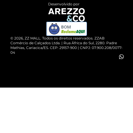
Entrega
ZZ Influ
Desenvolvido por
Devolução do Produto
ZZ MALL é confiável
Compre pelo WhatsApp
ZZPay
BOM
Cartão Presente
©
2026
, ZZ MALL. Todos os direitos reservados.
ZZAB
Comércio de Calçados Ltda. | Rua África do Sul, 2280. Padre
Mathias, Cariacica/ES. CEP: 29157-900 | CNPJ: 07.900.208/0077-
Vendas Corporativas
04