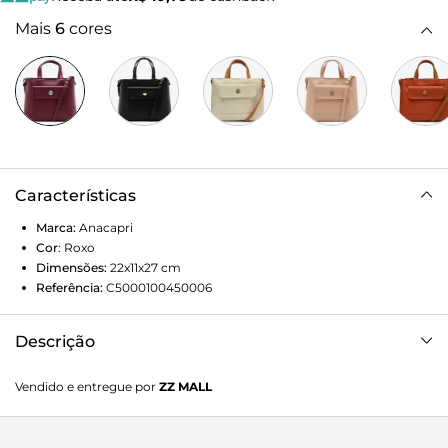
Mais
6
cores
Características
Marca:
Anacapri
Cor
:
Roxo
Dimensões:
22x11x27
cm
Referência:
C5000100450006
Descrição
Bolsa tote grande na cor vermelha. O modelo de material
Vendido e entregue por
ZZ MALL
similar ao couro tem formato estruturado e laterais
arredondadas. Traz alça transversal regulável e duas alças
de mão. Com fecho superior em zíper. Possui bolso externo