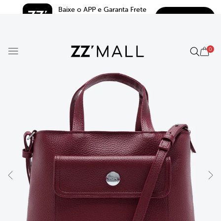
Baixe o APP e Garanta Frete 
BAIXAR
Grátis*
5.0
0