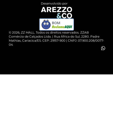
Entrega
ZZ Influ
Desenvolvido por
Devolução do Produto
ZZ MALL é confiável
Compre pelo WhatsApp
ZZPay
BOM
Cartão Presente
©
2026
, ZZ MALL. Todos os direitos reservados.
ZZAB
Comércio de Calçados Ltda. | Rua África do Sul, 2280. Padre
Mathias, Cariacica/ES. CEP: 29157-900 | CNPJ: 07.900.208/0077-
Vendas Corporativas
04