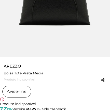
AREZZO
Bolsa Tote Preta Média
Produto indisponível
Avise-me
Produto indisponível
Receba até
R$ 15,19
de cashback