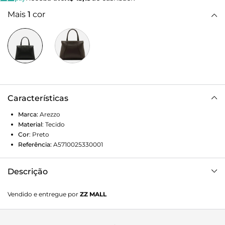
Mais
1
cor
Características
Marca:
Arezzo
Material
:
Tecido
Cor
:
Preto
Referência:
A5710025330001
Descrição
Bolsa feminina tote média preta. O acessório tem formato
Vendido e entregue por
ZZ MALL
estruturado, acabamento texturizado e duas alças de mão.
Possui amplo espaço interno e fechamento em zíper. Traz
detalhe discreto do nome da marca na parte frontal.