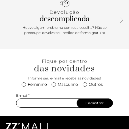
Devolução
descomplicada
Houve algum problema com sua escolha? Não se
preocupe: devolva seu pedido de forma gratuita
Fique por dentro
das novidades
Informe seu e-mail e receba as novidades!
Feminino
Masculino
Outros
E-mail*
Cadastrar