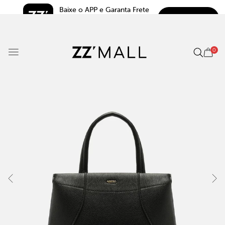
Baixe o APP e Garanta Frete 
BAIXAR
Grátis*
5.0
0