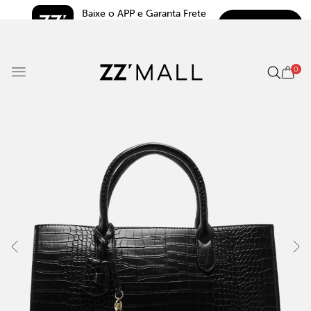
Baixe o APP e Garanta Frete 
BAIXAR
Grátis*
5.0
0