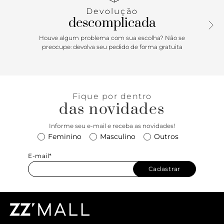
Devolução
descomplicada
Houve algum problema com sua escolha? Não se
preocupe: devolva seu pedido de forma gratuita
Fique por dentro
das novidades
Informe seu e-mail e receba as novidades!
Feminino
Masculino
Outros
E-mail*
Cadastrar