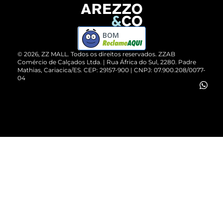
Devolução do Produto
ZZ MALL é confiável
Compre pelo WhatsApp
ZZPay
BOM
Cartão Presente
©
2026
, ZZ MALL. Todos os direitos reservados.
ZZAB
Comércio de Calçados Ltda. | Rua África do Sul, 2280. Padre
Mathias, Cariacica/ES. CEP: 29157-900 | CNPJ: 07.900.208/0077-
Vendas Corporativas
04