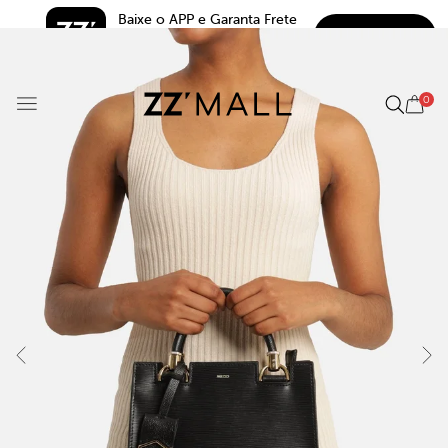
Baixe o APP e Garanta Frete 
BAIXAR
Grátis*
5.0
0