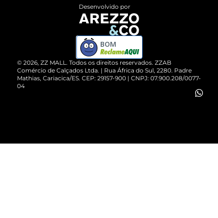
Entrega
ZZ Influ
Desenvolvido por
Devolução do Produto
ZZ MALL é confiável
Compre pelo WhatsApp
ZZPay
BOM
Cartão Presente
©
2026
, ZZ MALL. Todos os direitos reservados.
ZZAB
Comércio de Calçados Ltda. | Rua África do Sul, 2280. Padre
Mathias, Cariacica/ES. CEP: 29157-900 | CNPJ: 07.900.208/0077-
Vendas Corporativas
04