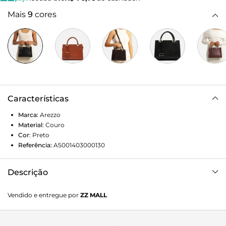
Mais
9
cores
Características
Marca:
Arezzo
Material
:
Couro
Cor
:
Preto
Referência:
A5001403000130
Descrição
Bolsa tote média de couro preta. O acessório tem formato
Vendido e entregue por
ZZ MALL
estruturado, acabamento texturizado wave, recortes na
parte superior para saída das alças e inscrição discreta do
nome da marca. Traz alça tiracolo fina com regulagem e