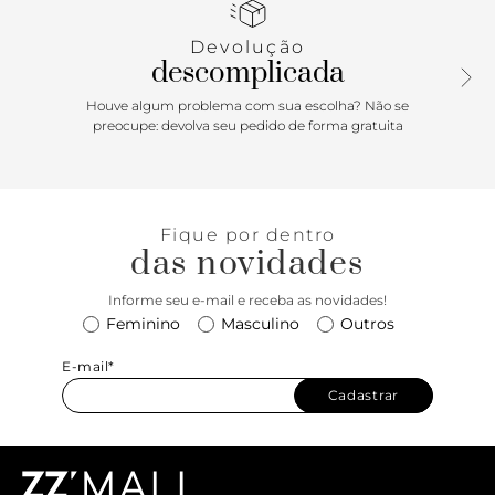
alças de mão presas por metais sextavados e argolas. Com
fecho superior em zíper e puxador em tira. Acompanha bag
Devolução
charm em couro com detalhe em metal em forma de A
descomplicada
geométrico, preso à bolsa por tira fina.
Houve algum problema com sua escolha? Não se
preocupe: devolva seu pedido de forma gratuita
Fique por dentro
das novidades
Informe seu e-mail e receba as novidades!
Feminino
Masculino
Outros
E-mail*
Cadastrar