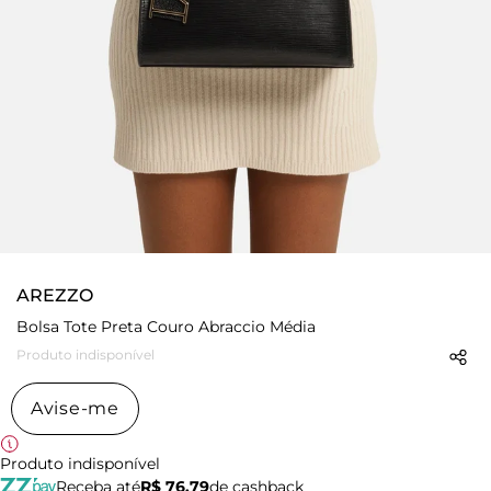
AREZZO
Bolsa Tote Preta Couro Abraccio Média
Produto indisponível
Avise-me
Produto indisponível
Receba até
R$ 76,79
de cashback