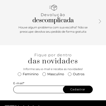
regulável, duas alças de mão e fecho superior em zíper
com puxador em tira. Com inscrição metálica Anacapri em
alto-relevo na capa frontal e bolso interno.
Devolução
descomplicada
Porque Apostar: A tote é a escolha ideal para o dia a dia! A
bolsa vem com formato estruturado, sendo perfeita para
Houve algum problema com sua escolha? Não se
carregar tudo o que você precisa com charme e
preocupe: devolva seu pedido de forma gratuita
praticidade. O detalhe em matelassê garante um toque
elegante. Combina perfeitamente com produções office e
mais sóbrias. Aposte!
Fique por dentro
das novidades
Informe seu e-mail e receba as novidades!
Feminino
Masculino
Outros
E-mail*
Cadastrar