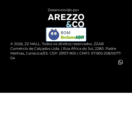
Entrega
ZZ Influ
Desenvolvido por
Devolução do Produto
ZZ MALL é confiável
Compre pelo WhatsApp
ZZPay
BOM
Cartão Presente
©
2026
, ZZ MALL. Todos os direitos reservados.
ZZAB
Comércio de Calçados Ltda. | Rua África do Sul, 2280. Padre
Mathias, Cariacica/ES. CEP: 29157-900 | CNPJ: 07.900.208/0077-
Vendas Corporativas
04