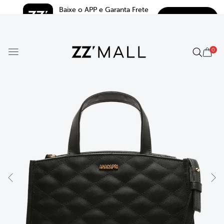
Baixe o APP e Garanta Frete 
BAIXAR
Grátis*
5.0
0