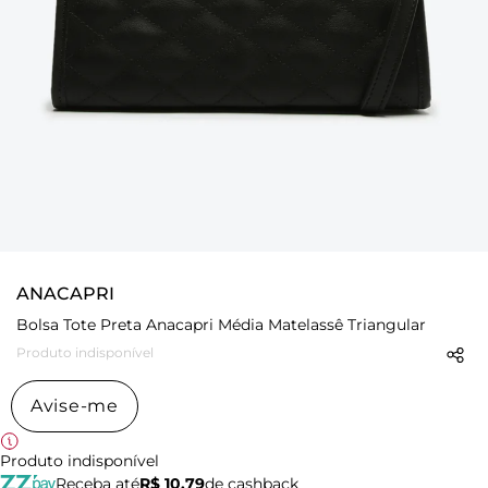
ANACAPRI
Bolsa Tote Preta Anacapri Média Matelassê Triangular
Produto indisponível
Avise-me
Produto indisponível
Receba até
R$ 10,79
de cashback