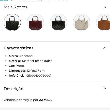
Mais
5
cores
Características
Marca:
Anacapri
Material
:
Material Tecnológico
Cor
:
Preto
Dimensões:
12x18x27
cm
Referência:
C5000100790001
Descrição
Bolsa tote média preta em material semelhante a couro. O
Vendido e entregue por
ZZ MALL
modelo tem formato estruturado, laterais retas e
acabamento em matelassê nas capas. Traz alça lateral fina