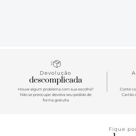
Devolução
A
descomplicada
Houve algum problema com sua escolha?
Conte co
Não se preocupe: devolva seu pedido de
Cartão d
forma gratuita
Fique po