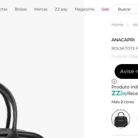
otas
Bolsas
Marcas
ZZ pay
Magazzine
Sale
Home
Ac
ANACAPRI
BOLSA TOTE 
Produto indis
Avise
Produto ind
Rece
Mais
2
cores