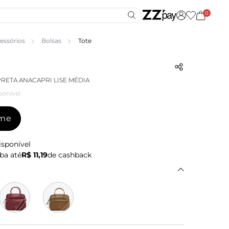
0
essórios
Bolsas
Tote
PRETA ANACAPRI LISE MÉDIA
ponível
-me
isponível
ba até
R$ 11,19
de cashback