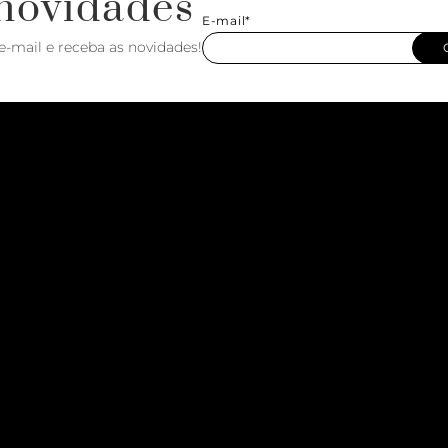
novidades
E-mail*
e-mail e receba as novidades!