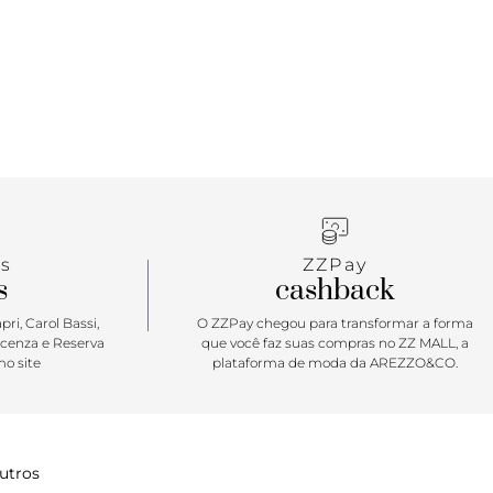
para uso à tiracolo ou transpassada - e em alças de
ma produção mais arrumadinha e elegante.
ática e totalmente descomplicada. Cheia de estilo,
smente perfeita para todas as ocasiões. No
carrega tudo que você precisa. Aposte!
s
ZZPay
s
cashback
ri, Carol Bassi,
O ZZPay chegou para transformar a forma
icenza e Reserva
que você faz suas compras no ZZ MALL, a
o site
plataforma de moda da AREZZO&CO.
utros