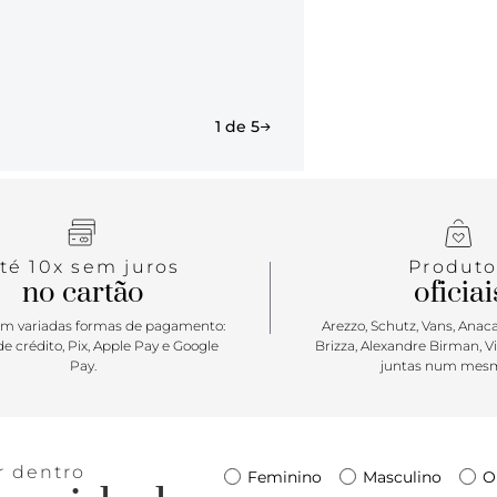
confortável 
mão, para u
Versátil, pr
ela é simple
tamanho M, 
1 de 5
té 10x sem juros
Produto
no cartão
oficiai
m variadas formas de pagamento:
Arezzo, Schutz, Vans, Anacap
e crédito, Pix, Apple Pay e Google
Brizza, Alexandre Birman, V
Pay.
juntas num mesm
r dentro
Feminino
Masculino
O