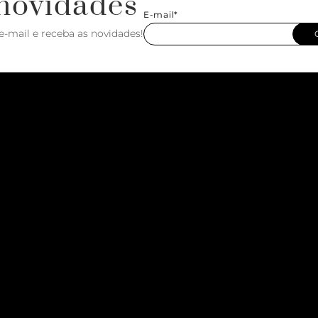
novidades
E-mail*
e-mail e receba as novidades!