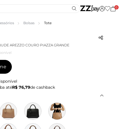
0
essórios
Bolsas
Tote
NUDE AREZZO COURO PIAZZA GRANDE
ponível
-me
isponível
ba até
R$ 76,79
de cashback