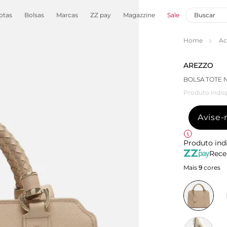
otas
Bolsas
Marcas
ZZ pay
Magazzine
Sale
Home
Ac
AREZZO
BOLSA TOTE 
Produto indis
Avise
Produto ind
Rece
Mais
9
cores