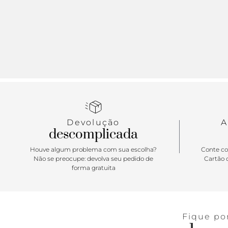
Devolução
A
descomplicada
Houve algum problema com sua escolha?
Conte co
Não se preocupe: devolva seu pedido de
Cartão d
forma gratuita
Fique po