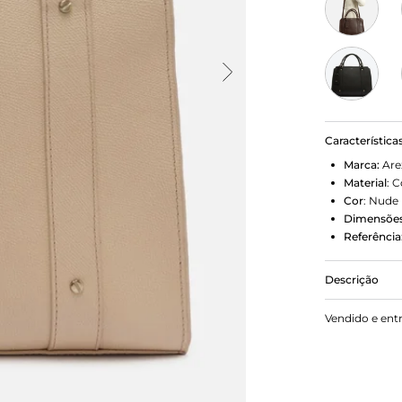
Característica
Marca:
Are
Material
:
C
Cor
:
Nude
Dimensões
Referência
Descrição
Bolsa tote 
Vendido e ent
estruturado 
tiracolo fi
tramado man
superior em 
traseiro. A