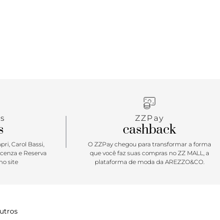
s
ZZPay
s
cashback
ri, Carol Bassi,
O ZZPay chegou para transformar a forma
icenza e Reserva
que você faz suas compras no ZZ MALL, a
o site
plataforma de moda da AREZZO&CO.
utros