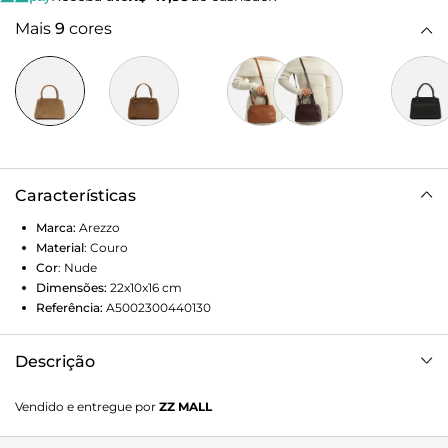
Mais
9
cores
Características
Marca:
Arezzo
Material
:
Couro
Cor
:
Nude
Dimensões:
22x10x16
cm
Referência:
A5002300440130
Descrição
Bolsa tote pequena de couro nude. O modelo tem formato
Vendido e entregue por
ZZ MALL
estruturado e capas frontal e traseira com acabamento
texturizado wave, além de detalhe em rebites metálicos e