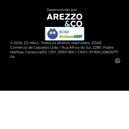
Entrega
ZZ Influ
Desenvolvido por
Devolução do Produto
ZZ MALL é confiável
Compre pelo WhatsApp
ZZPay
BOM
Cartão Presente
©
2026
, ZZ MALL. Todos os direitos reservados.
ZZAB
Comércio de Calçados Ltda. | Rua África do Sul, 2280. Padre
Mathias, Cariacica/ES. CEP: 29157-900 | CNPJ: 07.900.208/0077-
Vendas Corporativas
04