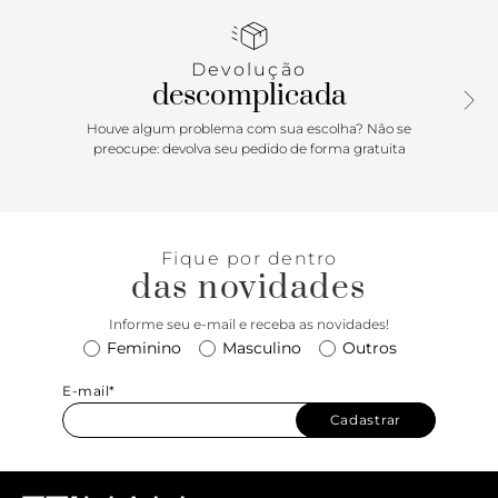
inscrição discreta do nome da marca. Traz alça tiracolo fina
com regulagem e alças de mão bombadas. Com fecho
superior em zíper, puxador em tira e bolso externo traseiro.
Devolução
Acompanha bag charm em couro com nome da marca e
descomplicada
preso à bolsa por tira fina.
Houve algum problema com sua escolha? Não se
preocupe: devolva seu pedido de forma gratuita
Fique por dentro
das novidades
Informe seu e-mail e receba as novidades!
Feminino
Masculino
Outros
E-mail*
Cadastrar