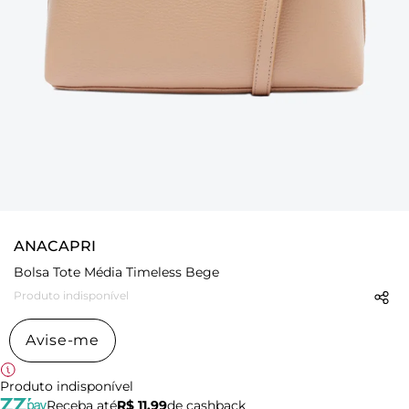
ANACAPRI
Bolsa Tote Média Timeless Bege
Produto indisponível
Avise-me
Produto indisponível
Receba até
R$ 11,99
de cashback