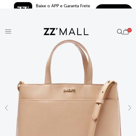
Baixe o APP e Garanta Frete 
BAIXAR
Grátis*
5.0
0