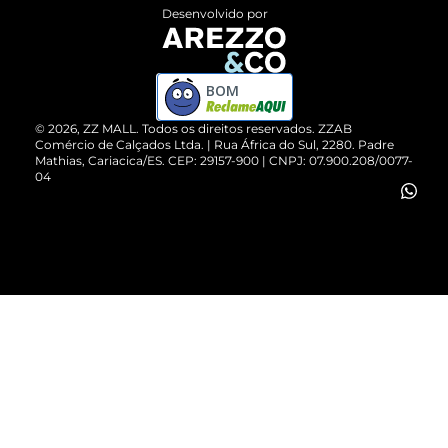
Entrega
ZZ Influ
Desenvolvido por
Devolução do Produto
ZZ MALL é confiável
Compre pelo WhatsApp
ZZPay
BOM
Cartão Presente
©
2026
, ZZ MALL. Todos os direitos reservados.
ZZAB
Comércio de Calçados Ltda. | Rua África do Sul, 2280. Padre
Mathias, Cariacica/ES. CEP: 29157-900 | CNPJ: 07.900.208/0077-
Vendas Corporativas
04