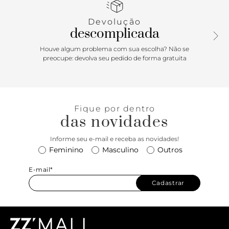
regulável. Possui fecho superior em zíper metálico, com
puxador em tira. Apresenta detalhe em costura pespontada
Devolução
em toda a borda superior da peça, com aplicação de pin
descomplicada
metálico com assinatura Anacapri, centralizada na capa
frontal. Com bolsinho interno e detalhe de rebites
Houve algum problema com sua escolha? Não se
metálicos aplicados nas laterais da alça. Porque
preocupe: devolva seu pedido de forma gratuita
Apostar:Para todos os momentos: bolsa tote! Com shape
trendy que comporta os itens indispensáveis para encarar a
correria, ela é moderninha e estilosa. Com shape best-seller,
o modelinho vem no tamanho ideal para facilitar ainda
Fique por dentro
mais o seu dia, seja para um dia intenso de trabalho, esticar
das novidades
no happy com as amigas ou curtir um dia de lazer.
Arremate os lookinhos cheios de bossa, com essa bolsa
Informe seu e-mail e receba as novidades!
tote desejo.
Feminino
Masculino
Outros
E-mail*
Cadastrar