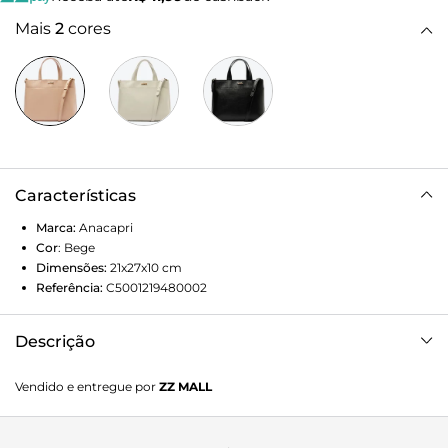
Mais
2
cores
Características
Marca:
Anacapri
Cor
:
Bege
Dimensões:
21x27x10
cm
Referência:
C5001219480002
Descrição
Bolsa tote Timeless média, na cor bege. O modelo de
Vendido e entregue por
ZZ MALL
tamanho M é feito em material similar ao couro, com
efeito texturizado. Com shape retangular e estruturado, traz
duas alças de mão dobradas e uma alça transversal