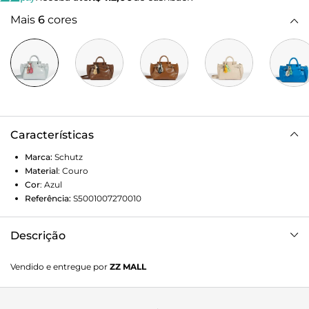
Mais
6
cores
Características
Marca:
Schutz
Material
:
Couro
Cor
:
Azul
Referência:
S5001007270010
Descrição
Estilosa, sofisticada e superversátil, a bolsa tote Heaven é
Vendido e entregue por
ZZ MALL
perfeita para te acompanhar sempre! Feita em couro
macio, ela se destaca pelo shape com caimento e pela cor
azul-clara que tira esse modelo do básico. Além da alça de