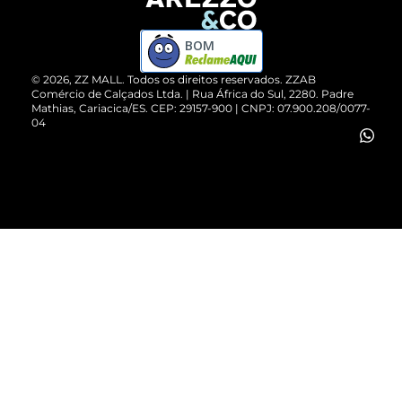
Devolução do Produto
ZZ MALL é confiável
Compre pelo WhatsApp
ZZPay
BOM
Cartão Presente
©
2026
, ZZ MALL. Todos os direitos reservados.
ZZAB
Comércio de Calçados Ltda. | Rua África do Sul, 2280. Padre
Mathias, Cariacica/ES. CEP: 29157-900 | CNPJ: 07.900.208/0077-
Vendas Corporativas
04