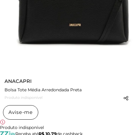
ANACAPRI
Bolsa Tote Média Arredondada Preta
Produto indisponível
Avise-me
Produto indisponível
Receba até
R$ 10,79
de cashback