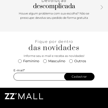
Devolução
em zíper metálico com puxador em tira, possui forro em
descomplicada
tom rosé na parte interna, traz bolsinho aberto e aplicação
de maxi etiqueta emborrachada Anacapri. Apresenta
Houve algum problema com sua escolha? Não se
aplicação de pin metálico Anacapri, centralizado na parte
preocupe: devolva seu pedido de forma gratuita
inferior da capa frontal. Porque Apostar: O shape “daily &
trendy” vem com tudo para a temporada Resort’26
Anacapri. Ideal para todos os momentos, aposte na bolsa
tote arredondada! Com detalhe em costura pesponto nos
Fique por dentro
contornos, essa bag estilosa comporta tudo o que você
das novidades
precisa para encarar a correria. Esse modelinho funcional e
versátil vem para facilitar ainda mais o seu dia: seja para
Informe seu e-mail e receba as novidades!
um dia intenso de trabalho, esticar no happy com as
Feminino
Masculino
Outros
amigas ou curtir um dia de lazer.
E-mail*
Cadastrar