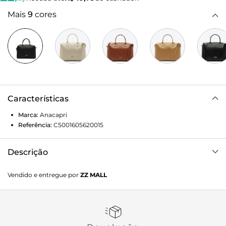
Mais
9
cores
Características
Marca:
Anacapri
Referência:
C5001605620015
Descrição
Bolsa tote média e arredondada, na cor preta. O modelo
Vendido e entregue por
ZZ MALL
vem para a temporada com shape retangular, com
acabamento arredondado nos cantos. No tamanho M, de
material similar ao couro soft com efeito texturizado. Traz
alças de ombro fixas - com detalhe em costura pesponto - e
uma alça longa transversal e regulável. Com fecho superior