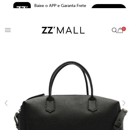
Baixe o APP e Garanta Frete 
BAIXAR
Grátis*
5.0
0