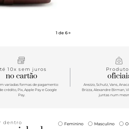
shape clássi
essa alcinh
chama, né?
1 de 6
té 10x sem juros
Produto
no cartão
oficiai
m variadas formas de pagamento:
Arezzo, Schutz, Vans, Anacap
e crédito, Pix, Apple Pay e Google
Brizza, Alexandre Birman, V
Pay.
juntas num mesm
r dentro
Feminino
Masculino
O