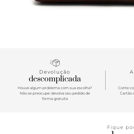
Devolução
A
descomplicada
Houve algum problema com sua escolha?
Conte co
Não se preocupe: devolva seu pedido de
Cartão d
forma gratuita
Fique po