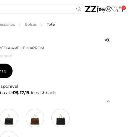
0
essórios
Bolsas
Tote
MÉDIA AMELIE MARROM
ponível
-me
isponível
ba até
R$ 17,19
de cashback