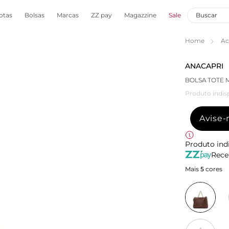
otas
Bolsas
Marcas
ZZ pay
Magazzine
Sale
Home
Ac
ANACAPRI
BOLSA TOTE 
Produto indis
Avise
Produto ind
Rece
Mais
5
cores