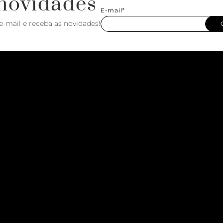
novidades
E-mail*
e-mail e receba as novidades!