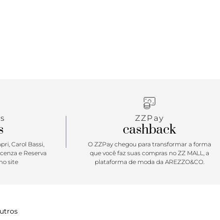
co e atemporal. Funcional, chique e sofisticada com
a de mão toda em correntaria. Queridinha que
s
ZZPay
s
cashback
ri, Carol Bassi,
O ZZPay chegou para transformar a forma
icenza e Reserva
que você faz suas compras no ZZ MALL, a
o site
plataforma de moda da AREZZO&CO.
utros