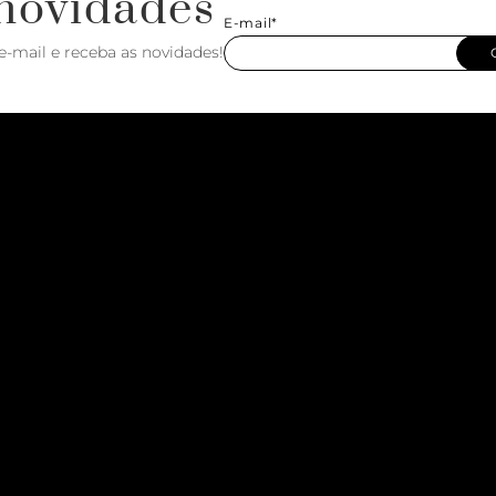
novidades
E-mail*
e-mail e receba as novidades!