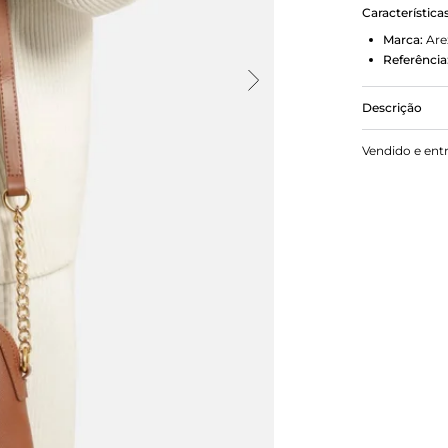
Característica
Marca:
Are
Referência
Descrição
Bolsa femin
Vendido e ent
formato est
levemente t
por argolas 
além de alça
metálicas. 
nome da ma