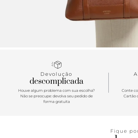
Devolução
A
descomplicada
Houve algum problema com sua escolha?
Conte co
Não se preocupe: devolva seu pedido de
Cartão d
forma gratuita
Fique po