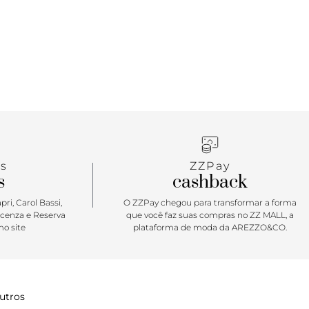
s
ZZPay
s
cashback
ri, Carol Bassi,
O ZZPay chegou para transformar a forma
icenza e Reserva
que você faz suas compras no ZZ MALL, a
o site
plataforma de moda da AREZZO&CO.
utros