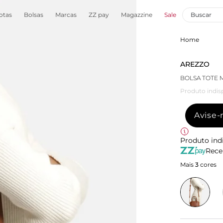
otas
Bolsas
Marcas
ZZ pay
Magazzine
Sale
Home
AREZZO
BOLSA TOTE
Produto indis
Avise
Produto ind
Rece
Mais
3
cores