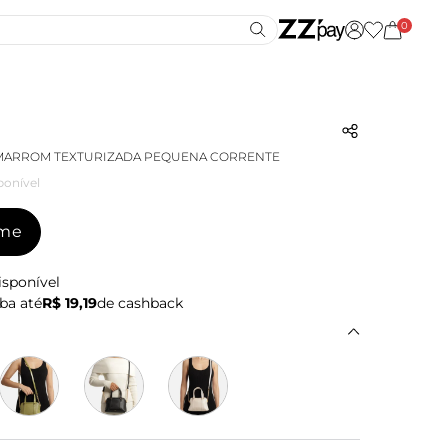
0
 MARROM TEXTURIZADA PEQUENA CORRENTE
ponível
-me
isponível
ba até
R$ 19,19
de cashback