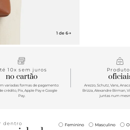
1 de 6
té 10x sem juros
Produto
no cartão
oficiai
m variadas formas de pagamento:
Arezzo, Schutz, Vans, Anacap
e crédito, Pix, Apple Pay e Google
Brizza, Alexandre Birman, V
Pay.
juntas num mesm
r dentro
Feminino
Masculino
O