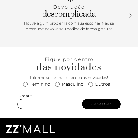
Devolução
descomplicada
Houve algum problema com sua escolha? Não se
preocupe: devolva seu pedido de forma gratuita
Fique por dentro
das novidades
Informe seu e-mail e receba as novidades!
Feminino
Masculino
Outros
E-mail*
Cadastrar