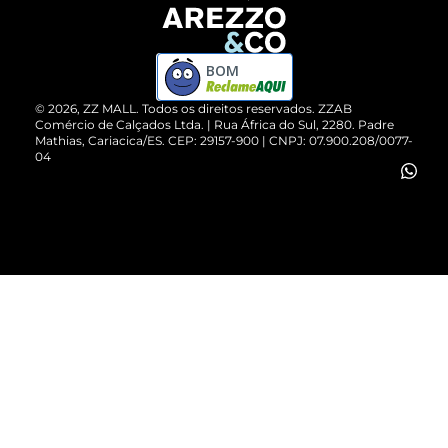
Devolução do Produto
ZZ MALL é confiável
Compre pelo WhatsApp
ZZPay
BOM
Cartão Presente
©
2026
, ZZ MALL. Todos os direitos reservados.
ZZAB
Comércio de Calçados Ltda. | Rua África do Sul, 2280. Padre
Mathias, Cariacica/ES. CEP: 29157-900 | CNPJ: 07.900.208/0077-
Vendas Corporativas
04