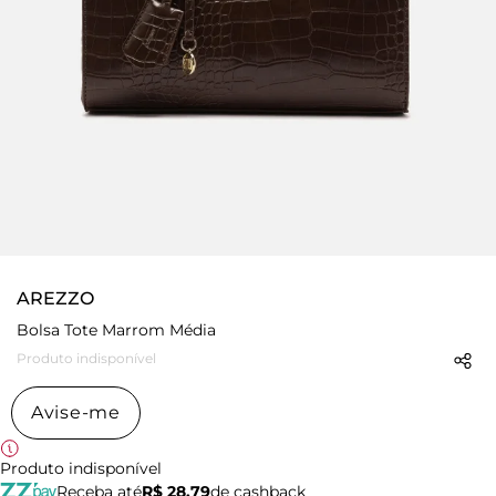
AREZZO
Bolsa Tote Marrom Média
Produto indisponível
Avise-me
Produto indisponível
Receba até
R$ 28,79
de cashback