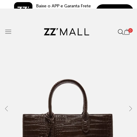
Baixe o APP e Garanta Frete 
BAIXAR
Grátis*
5.0
0