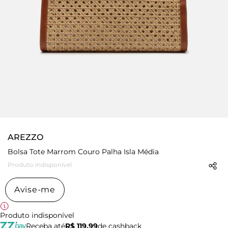
AREZZO
Bolsa Tote Marrom Couro Palha Isla Média
Produto indisponível
Avise-me
Produto indisponível
Receba até
R$ 119,99
de cashback