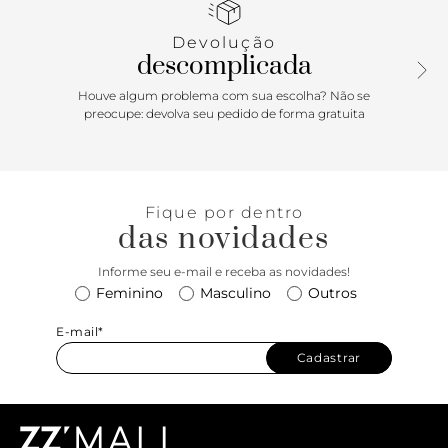
mão em bambu. Possui fecho superior em zíper.
Devolução
descomplicada
Houve algum problema com sua escolha? Não se
preocupe: devolva seu pedido de forma gratuita
Fique por dentro
das novidades
Informe seu e-mail e receba as novidades!
Feminino
Masculino
Outros
E-mail*
Cadastrar