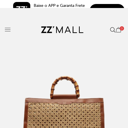
Baixe o APP e Garanta Frete 
BAIXAR
Grátis*
5.0
0