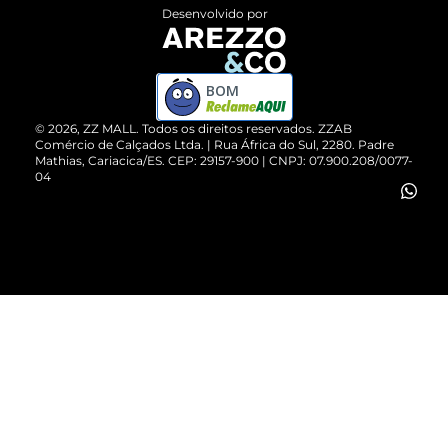
Entrega
ZZ Influ
Desenvolvido por
Devolução do Produto
ZZ MALL é confiável
Compre pelo WhatsApp
ZZPay
BOM
Cartão Presente
©
2026
, ZZ MALL. Todos os direitos reservados.
ZZAB
Comércio de Calçados Ltda. | Rua África do Sul, 2280. Padre
Mathias, Cariacica/ES. CEP: 29157-900 | CNPJ: 07.900.208/0077-
Vendas Corporativas
04