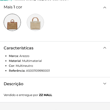
Mais
1
cor
Características
Marca:
Arezzo
Material
:
Multimaterial
Cor
:
Multineutro
Referência:
A5001109990001
Descrição
Bolsa tote média em palha natural e couro marrom. O
Vendido e entregue por
ZZ MALL
acessório tem formato estruturado, com capas em
palhinha tramada natural e moldura em couro marrom.
Traz alça lateral fina, regulável e removível, além de alças de