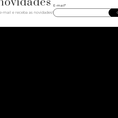
novidades
E-mail*
e-mail e receba as novidades!