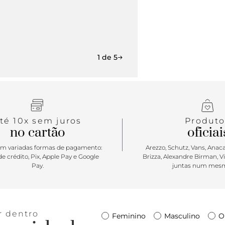
marca na ca
1 de 5
té 10x sem juros
Produto
no cartão
oficiai
m variadas formas de pagamento:
Arezzo, Schutz, Vans, Anacap
e crédito, Pix, Apple Pay e Google
Brizza, Alexandre Birman, V
Pay.
juntas num mesm
r dentro
Feminino
Masculino
O