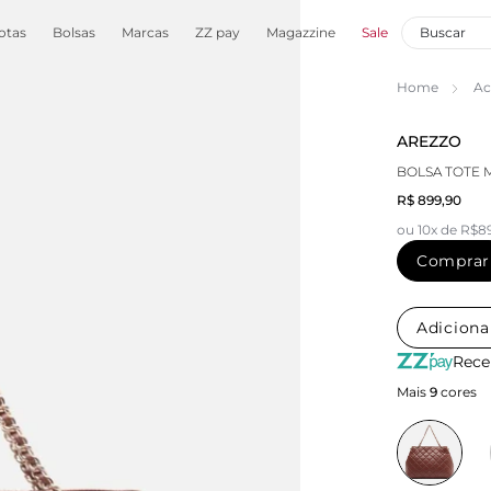
otas
Bolsas
Marcas
ZZ pay
Magazzine
Sale
Home
Ac
AREZZO
BOLSA TOTE
R$ 899,90
ou 10x de R$8
Comprar
Adiciona
Rece
Mais
9
cores