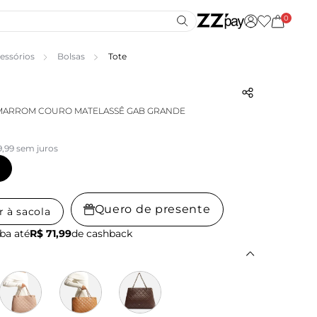
0
essórios
Bolsas
Tote
 MARROM COURO MATELASSÊ GAB GRANDE
9,99 sem juros
Quero de presente
r à sacola
ba até
R$ 71,99
de cashback