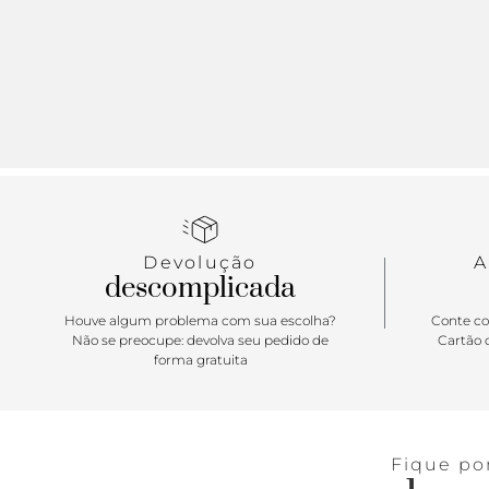
Devolução
A
descomplicada
Houve algum problema com sua escolha?
Conte co
Não se preocupe: devolva seu pedido de
Cartão d
forma gratuita
Fique po