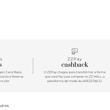
pa.
s
ZZPay
s
cashback
ri, Carol Bassi,
O ZZPay chegou para transformar a forma
icenza e Reserva
que você faz suas compras no ZZ MALL, a
o site
plataforma de moda da AREZZO&CO.
utros