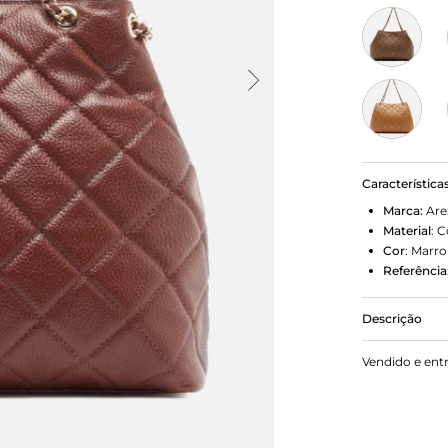
Característica
Marca:
Are
Material
:
C
Cor
:
Marr
Referência
Descrição
Bolsa tote 
Vendido e ent
estruturado
matelassê. T
entrelaçadas
vazados. Co