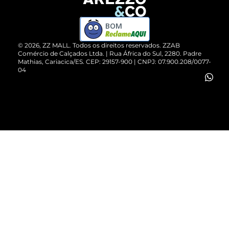
Devolução do Produto
ZZ MALL é confiável
Compre pelo WhatsApp
ZZPay
BOM
Cartão Presente
©
2026
, ZZ MALL. Todos os direitos reservados.
ZZAB
Comércio de Calçados Ltda. | Rua África do Sul, 2280. Padre
Mathias, Cariacica/ES. CEP: 29157-900 | CNPJ: 07.900.208/0077-
Vendas Corporativas
04