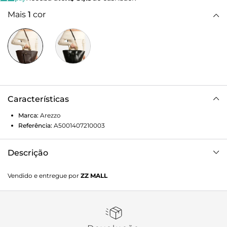
Mais
1
cor
Características
Marca:
Arezzo
Referência:
A5001407210003
Descrição
Bolsa tote grande de couro marrom. O acessório tem
Vendido e entregue por
ZZ MALL
formato estruturado e amplo, com base mais estreita. Traz
alça de mão em madeira, com detalhe metálico na base,
além de alça lateral em tira fina regulável e removível,
presa por ganchos e correntes metálicas na base. Possui
detalhe recortado na capa frontal, com tira central