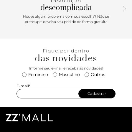
Devolução
horizontal e fivela. Conta com fecho superior em zíper.
descomplicada
Houve algum problema com sua escolha? Não se
preocupe: devolva seu pedido de forma gratuita
Fique por dentro
das novidades
Informe seu e-mail e receba as novidades!
Feminino
Masculino
Outros
E-mail*
Cadastrar