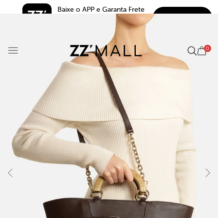
Baixe o APP e Garanta Frete 
BAIXAR
Grátis*
5.0
0