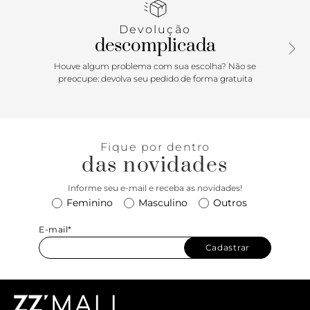
Devolução
descomplicada
Houve algum problema com sua escolha? Não se
preocupe: devolva seu pedido de forma gratuita
Fique por dentro
das novidades
Informe seu e-mail e receba as novidades!
Feminino
Masculino
Outros
E-mail*
Cadastrar