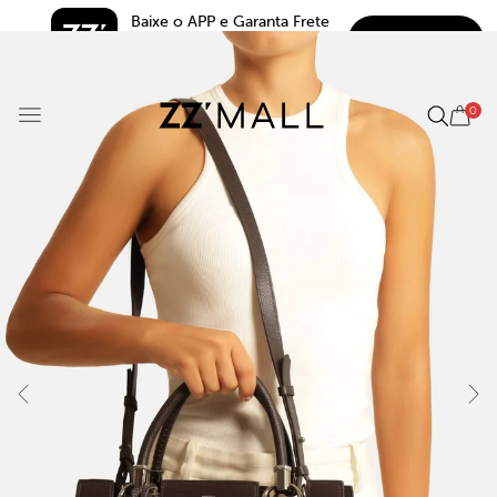
Baixe o APP e Garanta Frete 
BAIXAR
Grátis*
5.0
0