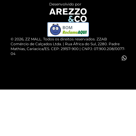
Entrega
ZZ Influ
Desenvolvido por
Devolução do Produto
ZZ MALL é confiável
Compre pelo WhatsApp
ZZPay
BOM
Cartão Presente
©
2026
, ZZ MALL. Todos os direitos reservados.
ZZAB
Comércio de Calçados Ltda. | Rua África do Sul, 2280. Padre
Mathias, Cariacica/ES. CEP: 29157-900 | CNPJ: 07.900.208/0077-
Vendas Corporativas
04