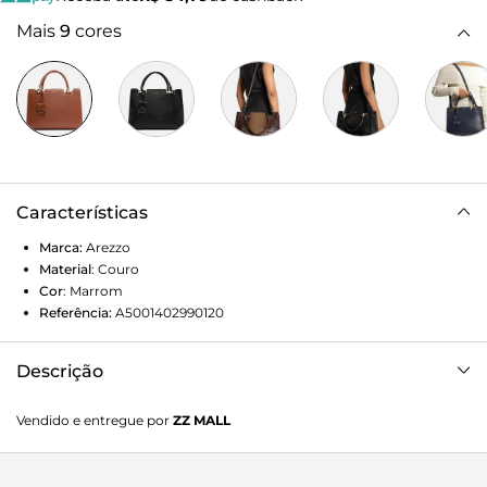
Mais
9
cores
Características
Marca:
Arezzo
Material
:
Couro
Cor
:
Marrom
Referência:
A5001402990120
Descrição
Bolsa Tote Marrom Couro Abraccio Grande
Vendido e entregue por
ZZ MALL