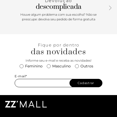
Devolução
Acompanha bag charm em couro com detalhe em metal
descomplicada
em forma de A geométrico, preso à bolsa por tira fina.
Houve algum problema com sua escolha? Não se
preocupe: devolva seu pedido de forma gratuita
Fique por dentro
das novidades
Informe seu e-mail e receba as novidades!
Feminino
Masculino
Outros
E-mail*
Cadastrar