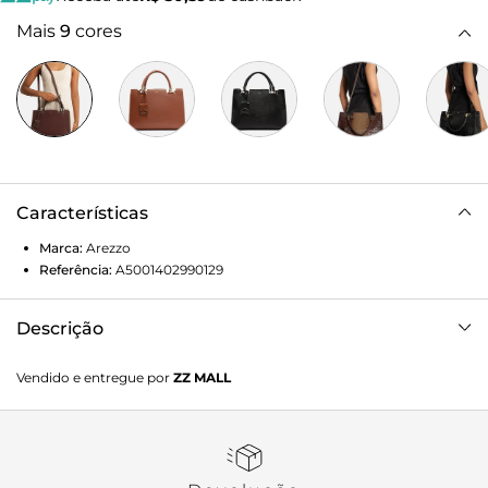
Mais
9
cores
Características
Marca:
Arezzo
Referência:
A5001402990129
Descrição
Bolsa tote grande de couro bordô. O acessório tem
Vendido e entregue por
ZZ MALL
formato estruturado, acabamento texturizado wave,
recortes na parte superior para saída das alças e inscrição
discreta do nome da marca. Traz alça tiracolo fina com
regulagem e alças de mão presas por metais sextavados e
argolas. Com fecho superior em zíper e puxador em tira.