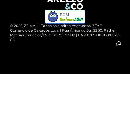
Devolução do Produto
ZZ MALL é confiável
Compre pelo WhatsApp
ZZPay
BOM
Cartão Presente
©
2026
, ZZ MALL. Todos os direitos reservados.
ZZAB
Comércio de Calçados Ltda. | Rua África do Sul, 2280. Padre
Mathias, Cariacica/ES. CEP: 29157-900 | CNPJ: 07.900.208/0077-
Vendas Corporativas
04