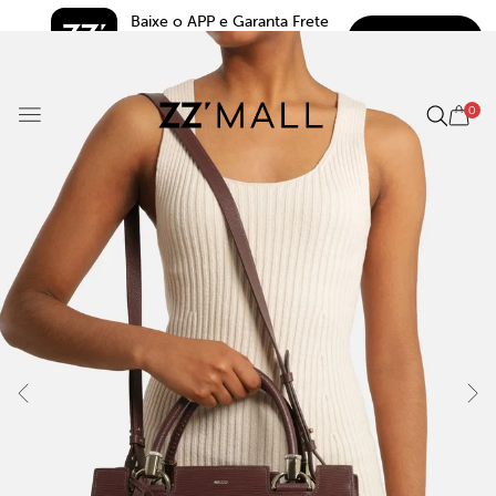
Baixe o APP e Garanta Frete 
BAIXAR
Grátis*
5.0
0