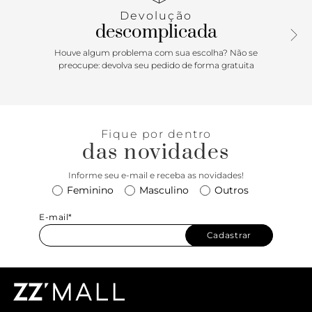
Devolução
descomplicada
Houve algum problema com sua escolha? Não se
preocupe: devolva seu pedido de forma gratuita
Fique por dentro
das novidades
Informe seu e-mail e receba as novidades!
Feminino
Masculino
Outros
E-mail*
Cadastrar