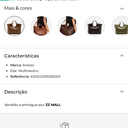
Mais
6
cores
Características
Marca:
Arezzo
Cor
:
Multineutro
Referência:
A5002309290002
Descrição
Bolsa feminina tote grande marrom claro. O acessório tem
Vendido e entregue por
ZZ MALL
formato estruturado e acabamento em tressê com efeito
desgastado. Possui recorte em U na borda superior, duas
alças de mão e alça lateral longa com regulagem. Fecho
superior em zíper e tag do nome da marca na capa frontal.