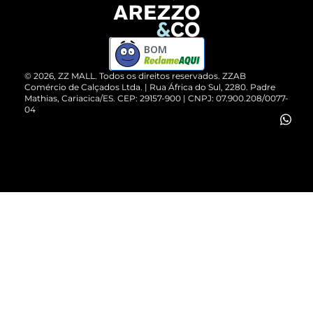
Devolução do Produto
ZZ MALL é confiável
Compre pelo WhatsApp
ZZPay
BOM
Cartão Presente
©
2026
, ZZ MALL. Todos os direitos reservados.
ZZAB
Comércio de Calçados Ltda. | Rua África do Sul, 2280. Padre
Mathias, Cariacica/ES. CEP: 29157-900 | CNPJ: 07.900.208/0077-
Vendas Corporativas
04