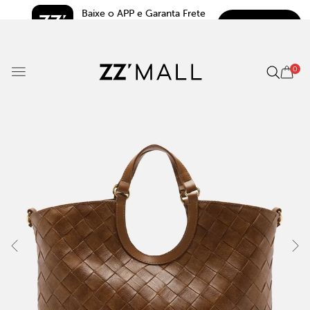
Baixe o APP e Garanta Frete 
BAIXAR
Grátis*
5.0
0