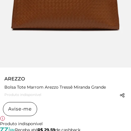
AREZZO
Bolsa Tote Marrom Arezzo Tressê Miranda Grande
Produto indisponível
Avise-me
Produto indisponível
Receba até
R$ 29,59
de cashback