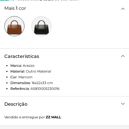
Mais
1
cor
Características
Marca:
Arezzo
Material
:
Outro Material
Cor
:
Marrom
Dimensões:
16x22x33
cm
Referência:
A5810005230016
Descrição
Bolsa tote grande marrom. O modelo tem formato
Vendido e entregue por
ZZ MALL
estruturado e acabamento em tressê. Traz alças de mão em
tiras bombadas e porta-alça imponente, além de alça