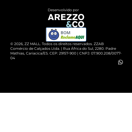
Entrega
ZZ Influ
Desenvolvido por
Devolução do Produto
ZZ MALL é confiável
Compre pelo WhatsApp
ZZPay
BOM
Cartão Presente
©
2026
, ZZ MALL. Todos os direitos reservados.
ZZAB
Comércio de Calçados Ltda. | Rua África do Sul, 2280. Padre
Mathias, Cariacica/ES. CEP: 29157-900 | CNPJ: 07.900.208/0077-
Vendas Corporativas
04