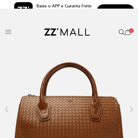
Baixe o APP e Garanta Frete 
BAIXAR
Grátis*
5.0
0