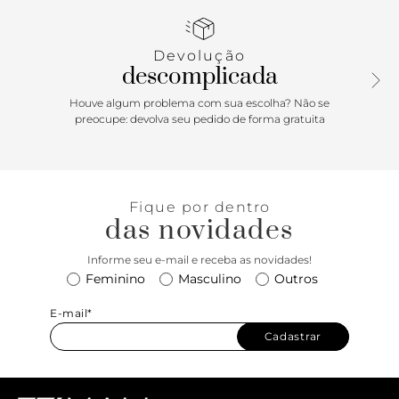
tiracolo removível e regulável. Com fecho superior em
zíper.
Devolução
descomplicada
Houve algum problema com sua escolha? Não se
preocupe: devolva seu pedido de forma gratuita
Fique por dentro
das novidades
Informe seu e-mail e receba as novidades!
Feminino
Masculino
Outros
E-mail*
Cadastrar