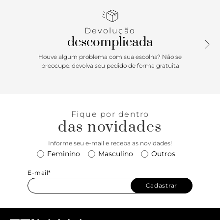
nome da marca. Traz alça tiracolo fina com regulagem e
alça de mão em tiras de cordão coloridas trançadas. Com
fecho superior em zíper e puxador em tira.
Devolução
descomplicada
Houve algum problema com sua escolha? Não se
preocupe: devolva seu pedido de forma gratuita
Fique por dentro
das novidades
Informe seu e-mail e receba as novidades!
Feminino
Masculino
Outros
E-mail*
Cadastrar