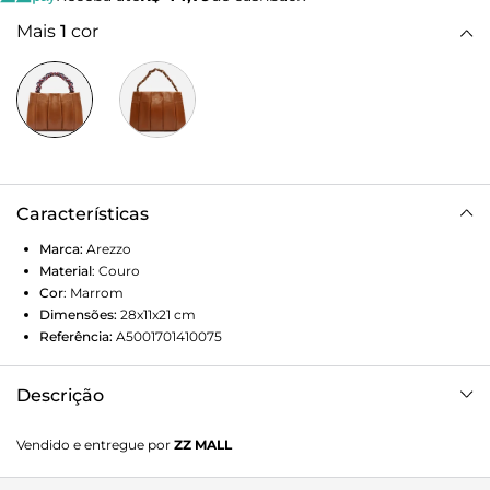
Mais
1
cor
Características
Marca:
Arezzo
Material
:
Couro
Cor
:
Marrom
Dimensões:
28x11x21
cm
Referência:
A5001701410075
Descrição
Bolsa tote média de couro marrom. O modelo tem
Vendido e entregue por
ZZ MALL
formato estruturado, acabamento liso e costuras
bombadas na capa frontal, além de inscrição discreta do