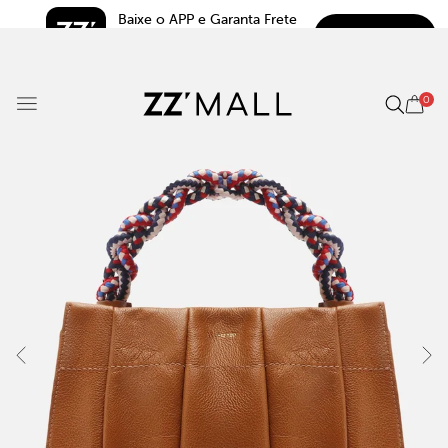
Baixe o APP e Garanta Frete 
BAIXAR
Grátis*
5.0
0