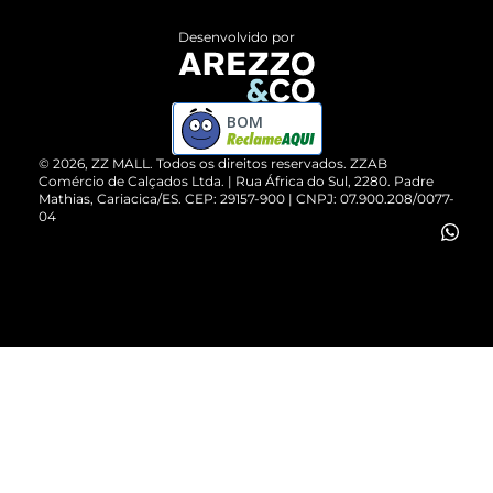
Entrega
ZZ Influ
Desenvolvido por
Devolução do Produto
ZZ MALL é confiável
Compre pelo WhatsApp
ZZPay
BOM
Cartão Presente
©
2026
, ZZ MALL. Todos os direitos reservados.
ZZAB
Comércio de Calçados Ltda. | Rua África do Sul, 2280. Padre
Mathias, Cariacica/ES. CEP: 29157-900 | CNPJ: 07.900.208/0077-
Vendas Corporativas
04