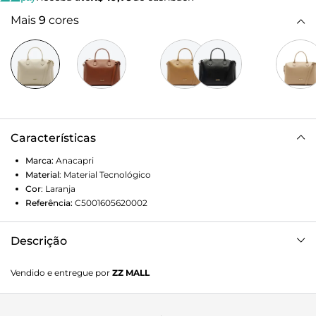
Mais
9
cores
Características
Marca:
Anacapri
Material
:
Material Tecnológico
Cor
:
Laranja
Referência:
C5001605620002
Descrição
Bolsa Tote Anacapri arredondada laranja. De material
Vendido e entregue por
ZZ MALL
semelhante ao couro, traz shape clássico e estruturado
com acabamento arredondado nos cantos e detalhe
texturizado nas capas. O modelo de tamanho M traz duas