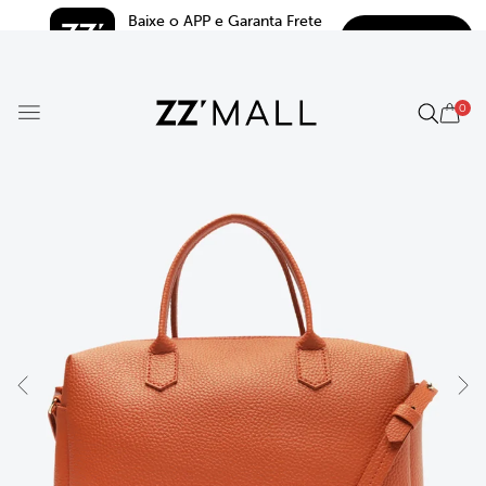
Baixe o APP e Garanta Frete 
BAIXAR
Grátis*
5.0
0