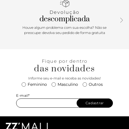
alças de ombro reforçadas e uma alça longa transversal em
tira fina regulável. Forrada na parte interna, possui fecho
Devolução
superior em zíper e traz assinatura Anacapri em relevo na
descomplicada
parte inferior da capa frontal.
Houve algum problema com sua escolha? Não se
Porque Apostar: A bolsa tote Anacapri vem com shape
preocupe: devolva seu pedido de forma gratuita
médio que comporta tudo o que você precisa carregar no
dia a dia. Esse modelinho com acabamento texturizado e
arredondado é super prático para finalizar todas as suas
produções. Descomplica: ela vem para a temporada no
Fique por dentro
tamanho ideal, simplesmente para que você não se
das novidades
preocupe com mais nada. <3
Informe seu e-mail e receba as novidades!
Feminino
Masculino
Outros
E-mail*
Cadastrar