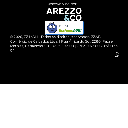
Entrega
ZZ Influ
Desenvolvido por
Devolução do Produto
ZZ MALL é confiável
Compre pelo WhatsApp
ZZPay
BOM
Cartão Presente
©
2026
, ZZ MALL. Todos os direitos reservados.
ZZAB
Comércio de Calçados Ltda. | Rua África do Sul, 2280. Padre
Mathias, Cariacica/ES. CEP: 29157-900 | CNPJ: 07.900.208/0077-
Vendas Corporativas
04