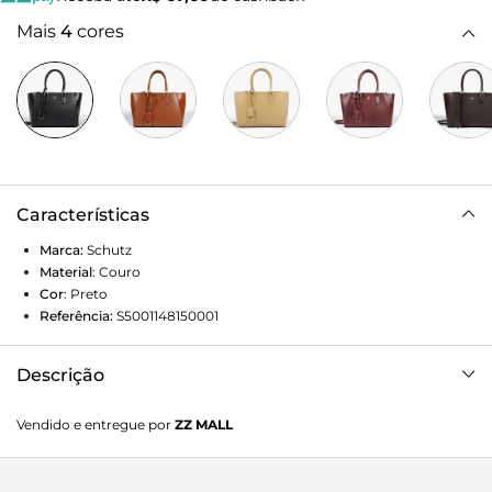
Mais
4
cores
Características
Marca:
Schutz
Material
:
Couro
Cor
:
Preto
Referência:
S5001148150001
Descrição
Apresentamos a Bolsa Tote Grande Lauren de Couro Preta,
Vendido e entregue por
ZZ MALL
uma peça que combina elegância com funcionalidade.
Com um acabamento texturizado que cria um padrão sutil
e sofisticado, esta bolsa é ideal para quem busca um