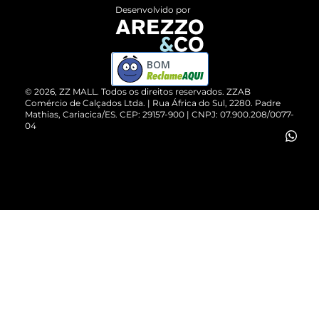
Entrega
ZZ Influ
Desenvolvido por
Devolução do Produto
ZZ MALL é confiável
Compre pelo WhatsApp
ZZPay
BOM
Cartão Presente
©
2026
, ZZ MALL. Todos os direitos reservados.
ZZAB
Comércio de Calçados Ltda. | Rua África do Sul, 2280. Padre
Mathias, Cariacica/ES. CEP: 29157-900 | CNPJ: 07.900.208/0077-
Vendas Corporativas
04