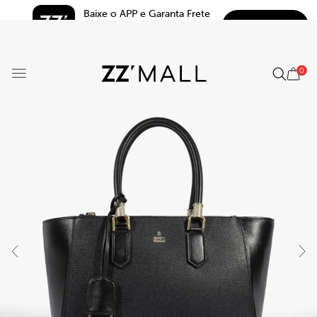
Baixe o APP e Garanta Frete 
BAIXAR
Grátis*
5.0
0