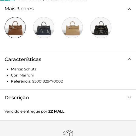
Mais
3
cores
Características
Marca:
Schutz
Cor
:
Marrom
Referência:
S5001829470002
Descrição
Espaçosa, estilosa e sofisticada, essa bolsa tote é perfeita
Vendido e entregue por
ZZ MALL
para te acompanhar sempre! Com visual marcante, ela se
destaca pela corrente e metal personalizado Schutz, que
adicionam atitude imediata à peça. A construção em couro
traz sofisticação e durabilidade, enquanto a divisória interna