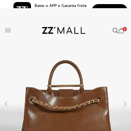
Baixe o APP e Garanta Frete 
BAIXAR
Grátis*
5.0
0