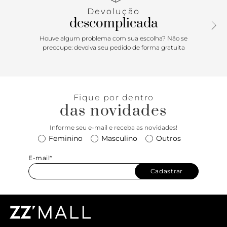
facilita a organização. Para completar, essa bolsa marrom
Devolução
conta com duas opções de alça — curta e tiracolo —
descomplicada
garantindo maior versatilidade no uso. Aposte!
Comprimento da alça tiracolo: 50 cm | Largura da alça
Houve algum problema com sua escolha? Não se
tiracolo: 2cm
preocupe: devolva seu pedido de forma gratuita
Fique por dentro
das novidades
Informe seu e-mail e receba as novidades!
Feminino
Masculino
Outros
E-mail*
Cadastrar