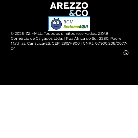
Devolução do Produto
ZZ MALL é confiável
Compre pelo WhatsApp
ZZPay
BOM
Cartão Presente
©
2026
, ZZ MALL. Todos os direitos reservados.
ZZAB
Comércio de Calçados Ltda. | Rua África do Sul, 2280. Padre
Mathias, Cariacica/ES. CEP: 29157-900 | CNPJ: 07.900.208/0077-
Vendas Corporativas
04