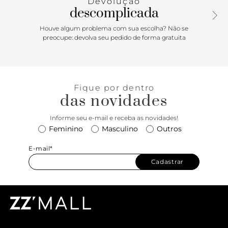
Devolução
descomplicada
Houve algum problema com sua escolha? Não se
preocupe: devolva seu pedido de forma gratuita
Fique por dentro
das novidades
Informe seu e-mail e receba as novidades!
Feminino
Masculino
Outros
E-mail*
Cadastrar