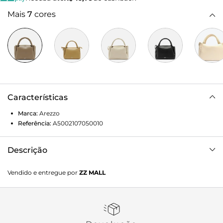
Mais
7
cores
Características
Marca:
Arezzo
Referência:
A5002107050010
Descrição
Bolsa tote média cinza. O modelo tem formato estruturado
Vendido e entregue por
ZZ MALL
e acabamento texturizado. Traz alça lateral fina e regulável
e alças de mão bombadas. Com detalhes nas laterais e
inscrição discreta do nome da marca na capa.