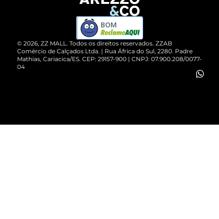
Devolução do Produto
ZZ MALL é confiável
Compre pelo WhatsApp
ZZPay
BOM
Cartão Presente
©
2026
, ZZ MALL. Todos os direitos reservados.
ZZAB
Comércio de Calçados Ltda. | Rua África do Sul, 2280. Padre
Mathias, Cariacica/ES. CEP: 29157-900 | CNPJ: 07.900.208/0077-
Vendas Corporativas
04