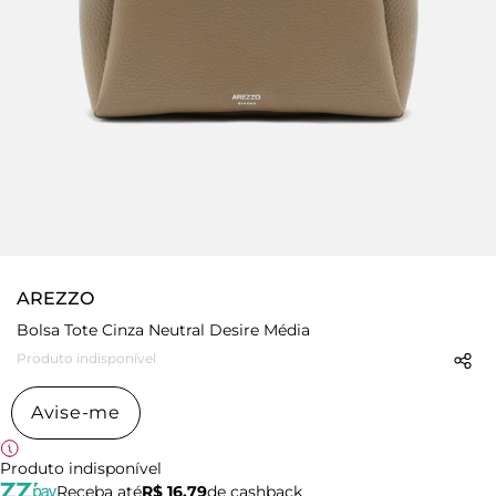
AREZZO
Bolsa Tote Cinza Neutral Desire Média
Produto indisponível
Avise-me
Produto indisponível
Receba até
R$ 16,79
de cashback