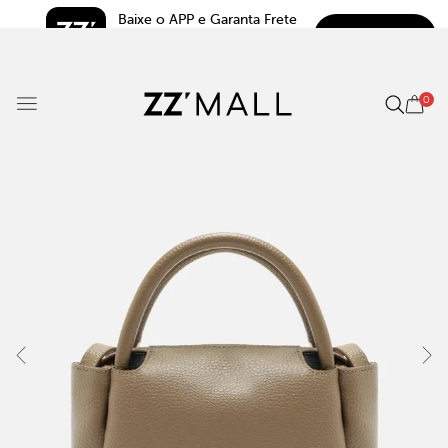
Baixe o APP e Garanta Frete 
BAIXAR
Grátis*
5.0
0