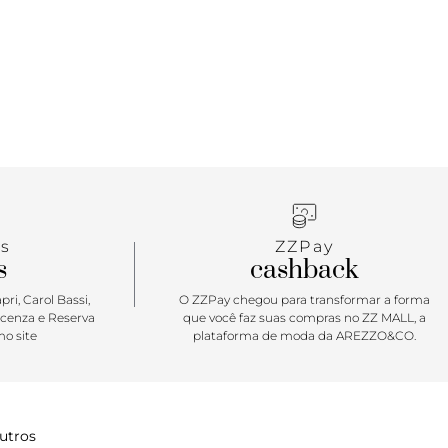
s
ZZPay
s
cashback
ri, Carol Bassi,
O ZZPay chegou para transformar a forma
icenza e Reserva
que você faz suas compras no ZZ MALL, a
o site
plataforma de moda da AREZZO&CO.
utros