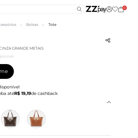
0
cessórios
Bolsas
Tote
CINZA GRANDE METAIS
ponível
-me
isponível
ba até
R$ 19,19
de cashback