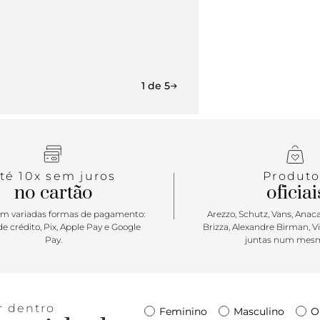
1 de 5
té 10x sem juros
Produto
no cartão
oficiai
m variadas formas de pagamento:
Arezzo, Schutz, Vans, Anacap
e crédito, Pix, Apple Pay e Google
Brizza, Alexandre Birman, V
Pay.
juntas num mesm
r dentro
Feminino
Masculino
O