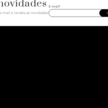
novidades
E-mail*
e-mail e receba as novidades!