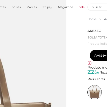
otas
Bolsas
Marcas
ZZ pay
Magazzine
Sale
Home
A
AREZZO
BOLSA TOTE 
Produto indis
Avise
Produto ind
Rece
Mais
2
cores