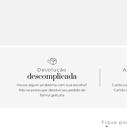
Devolução
A
descomplicada
Houve algum problema com sua escolha?
Conte co
Não se preocupe: devolva seu pedido de
Cartão d
forma gratuita
Fique po