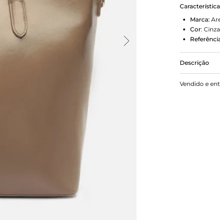
Característic
Marca:
Ar
Cor
:
Cinza
Referência
Descrição
Bolsa Tote 
Vendido e en