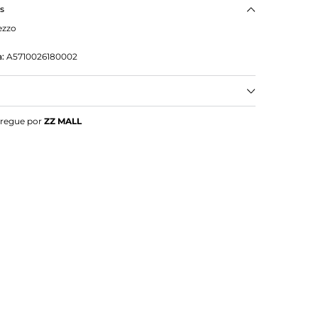
as
ezzo
:
A5710026180002
Cinza Grande Metais
tregue por
ZZ MALL