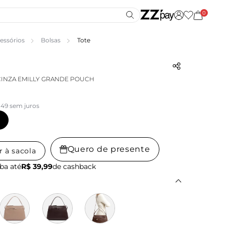
0
essórios
Bolsas
Tote
CINZA EMILLY GRANDE POUCH
,49 sem juros
Quero de presente
r à sacola
ba até
R$ 39,99
de cashback