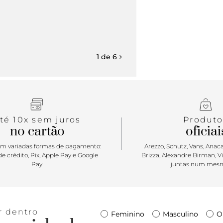
recorte, qu
nome da ma
1 de 6
té 10x sem juros
Produto
no cartão
oficiai
m variadas formas de pagamento:
Arezzo, Schutz, Vans, Anacap
e crédito, Pix, Apple Pay e Google
Brizza, Alexandre Birman, V
Pay.
juntas num mesm
r dentro
Feminino
Masculino
O