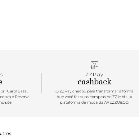
e acomoda pouch removível com zíper, puxador e
rca.
s
ZZPay
s
cashback
ri, Carol Bassi,
O ZZPay chegou para transformar a forma
icenza e Reserva
que você faz suas compras no ZZ MALL, a
o site
plataforma de moda da AREZZO&CO.
utros