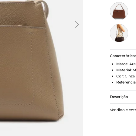
Característica
Marca:
Are
Material
:
M
Cor
:
Cinza
Referência
Descrição
Bolsa tote 
Vendido e ent
acabamento 
marca na par
Com fecho s
zíper. Possu