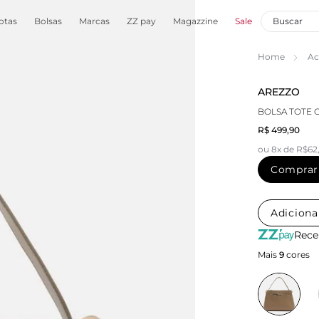
otas
Bolsas
Marcas
ZZ pay
Magazzine
Sale
Home
Ac
AREZZO
BOLSA TOTE 
R$ 499,90
ou 8x de R$62
Comprar
Adiciona
Rece
Mais
9
cores