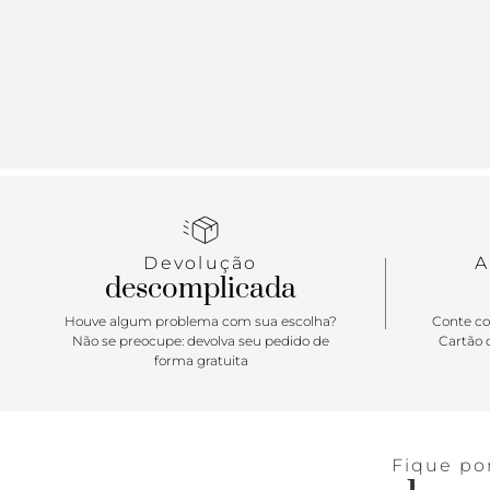
Devolução
A
descomplicada
Houve algum problema com sua escolha?
Conte co
Não se preocupe: devolva seu pedido de
Cartão d
forma gratuita
Fique po