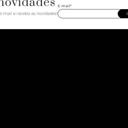
novidades
E-mail*
e-mail e receba as novidades!