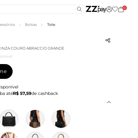
0
essórios
Bolsas
Tote
CINZA COURO ABRACCIO GRANDE
ponível
-me
isponível
ba até
R$ 57,59
de cashback