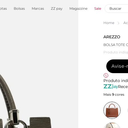
otas
Bolsas
Marcas
ZZ pay
Magazzine
Sale
Home
Ac
AREZZO
BOLSA TOTE 
Produto indis
Avise
Produto ind
Rece
Mais
9
cores