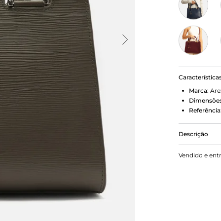
Característica
Marca:
Are
Dimensões
Referência
Descrição
Bolsa tote 
Vendido e ent
estruturado
inscrição di
regulagem e
fecho super
charm em c
geométrico, 