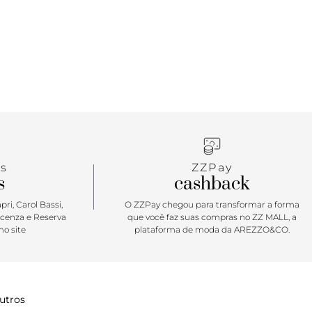
s
ZZPay
s
cashback
ri, Carol Bassi,
O ZZPay chegou para transformar a forma
icenza e Reserva
que você faz suas compras no ZZ MALL, a
o site
plataforma de moda da AREZZO&CO.
utros