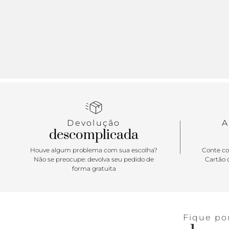
Devolução
A
descomplicada
Houve algum problema com sua escolha?
Conte co
Não se preocupe: devolva seu pedido de
Cartão d
forma gratuita
Fique po