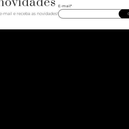
novidades
E-mail*
e-mail e receba as novidades!