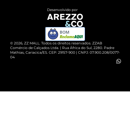
Entrega
ZZ Influ
Desenvolvido por
Devolução do Produto
ZZ MALL é confiável
Compre pelo WhatsApp
ZZPay
BOM
Cartão Presente
©
2026
, ZZ MALL. Todos os direitos reservados.
ZZAB
Comércio de Calçados Ltda. | Rua África do Sul, 2280. Padre
Mathias, Cariacica/ES. CEP: 29157-900 | CNPJ: 07.900.208/0077-
Vendas Corporativas
04