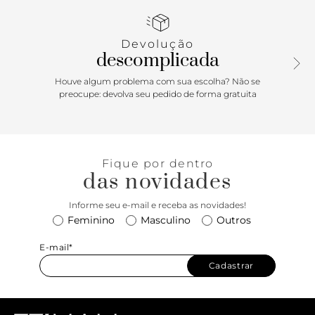
larga, sem falar na sofisticação da Schutz tag! Aposta
perfeita para dar mais personalidade a produções no
melhor estilo casual chic, é um verdadeiro must have para
Devolução
todas as estações! Dimensões (LAC): 16x32x29
descomplicada
Houve algum problema com sua escolha? Não se
preocupe: devolva seu pedido de forma gratuita
Fique por dentro
das novidades
Informe seu e-mail e receba as novidades!
Feminino
Masculino
Outros
E-mail*
Cadastrar