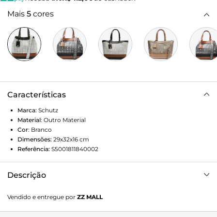
Mais
5
cores
Características
Marca:
Schutz
Material
:
Outro Material
Cor
:
Branco
Dimensões:
29x32x16
cm
Referência:
S5001811840002
Descrição
Queridinha de outras temporadas, a Emma surge
Vendido e entregue por
ZZ MALL
atualizada nessa versão que traz a personalidade da nova
estampa Triangle + o toque contemporâneo da strap mais