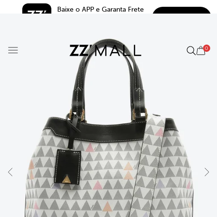
Baixe o APP e Garanta Frete 
BAIXAR
Grátis*
5.0
0