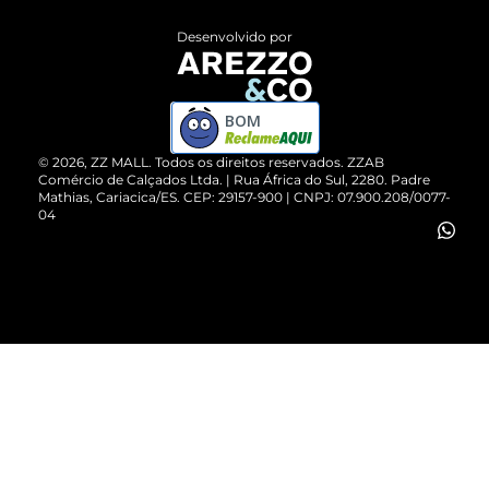
Entrega
ZZ Influ
Desenvolvido por
Devolução do Produto
ZZ MALL é confiável
Compre pelo WhatsApp
ZZPay
BOM
Cartão Presente
©
2026
, ZZ MALL. Todos os direitos reservados.
ZZAB
Comércio de Calçados Ltda. | Rua África do Sul, 2280. Padre
Mathias, Cariacica/ES. CEP: 29157-900 | CNPJ: 07.900.208/0077-
Vendas Corporativas
04