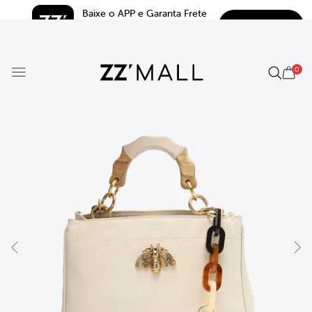
Baixe o APP e Garanta Frete 
BAIXAR
Grátis*
5.0
0