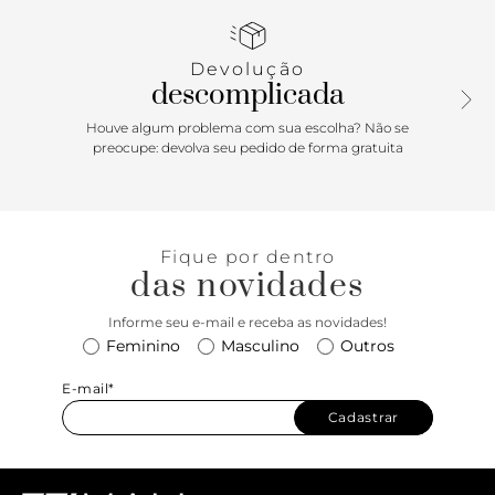
Trentino com shape desconstruído imprime modernidade
imediata ao modelo, enquanto o surpreendente
acabamento em madeira de sua alça de mão traz o mood
Devolução
cool da inspiração handmade. Destaque ainda para a
descomplicada
corrente bold colorida e a glamourosa aplicação do inseto
dourado, detalhes que deixam essa it bag ainda mais
Houve algum problema com sua escolha? Não se
trendy! Aposte! Dimensões (LAC): 15x25x31,5
preocupe: devolva seu pedido de forma gratuita
Fique por dentro
das novidades
Informe seu e-mail e receba as novidades!
Feminino
Masculino
Outros
E-mail*
Cadastrar