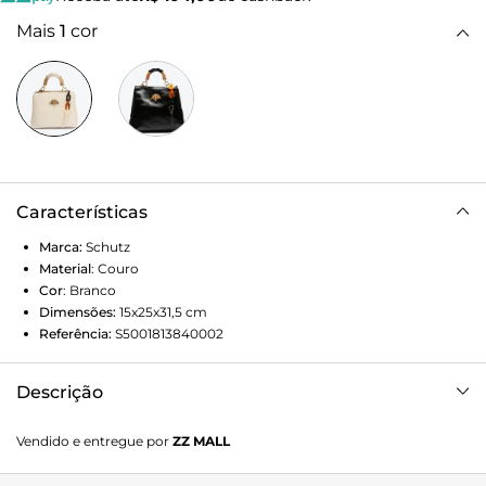
Mais
1
cor
Características
Marca:
Schutz
Material
:
Couro
Cor
:
Branco
Dimensões:
15x25x31,5
cm
Referência:
S5001813840002
Descrição
Totalmente apaixonante, a Believe traz o espaço e
Vendido e entregue por
ZZ MALL
praticidade de uma tote em uma proposta cheia de
personalidade e sofisticação! A construção soft em couro