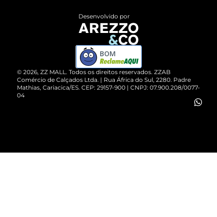
Entrega
ZZ Influ
Desenvolvido por
Devolução do Produto
ZZ MALL é confiável
Compre pelo WhatsApp
ZZPay
BOM
Cartão Presente
©
2026
, ZZ MALL. Todos os direitos reservados.
ZZAB
Comércio de Calçados Ltda. | Rua África do Sul, 2280. Padre
Mathias, Cariacica/ES. CEP: 29157-900 | CNPJ: 07.900.208/0077-
Vendas Corporativas
04