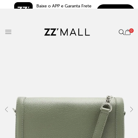
Baixe o APP e Garanta Frete 
BAIXAR
Grátis*
5.0
0