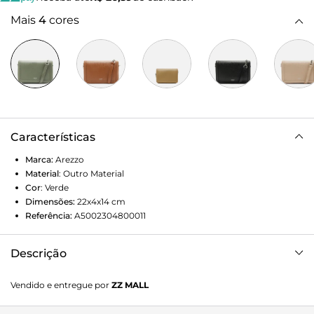
Mais
4
cores
Características
Marca:
Arezzo
Material
:
Outro Material
Cor
:
Verde
Dimensões:
22x4x14
cm
Referência:
A5002304800011
Descrição
Bolsa tiracolo pequena verde. O modelo tem formato
Vendido e entregue por
ZZ MALL
estruturado e quadrado. Traz alça lateral regulável com
detalhe em corrente e bag charm em formato sextavado,