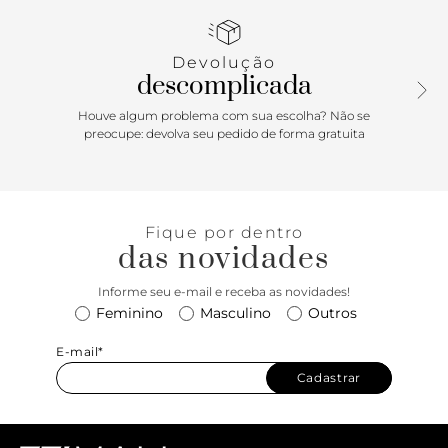
preso por mosquetões e removível. Fecho em tampo
frontal e encaixe em botão de pressão, além de detalhe em
tira e costura pesponto.
Devolução
descomplicada
Houve algum problema com sua escolha? Não se
preocupe: devolva seu pedido de forma gratuita
Fique por dentro
das novidades
Informe seu e-mail e receba as novidades!
Feminino
Masculino
Outros
E-mail*
Cadastrar