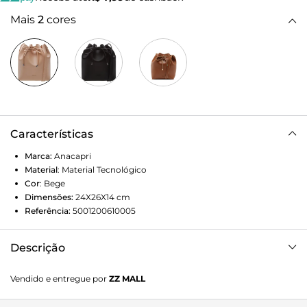
Mais
2
cores
Características
Marca:
Anacapri
Material
:
Material Tecnológico
Cor
:
Bege
Dimensões:
24X26X14
cm
Referência:
5001200610005
Descrição
O moderno que virou clássico! Com amarração em laço e
Vendido e entregue por
ZZ MALL
alça para transpasse, a bolsa saco já tem um lugar especial
no nosso coração, mas está reivindicando um espacinho a