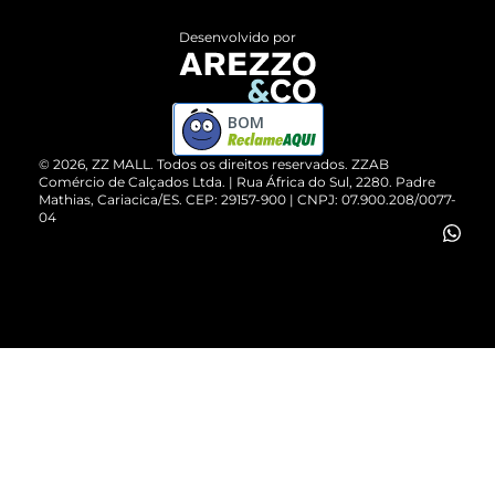
Entrega
ZZ Influ
Desenvolvido por
Devolução do Produto
ZZ MALL é confiável
Compre pelo WhatsApp
ZZPay
BOM
Cartão Presente
©
2026
, ZZ MALL. Todos os direitos reservados.
ZZAB
Comércio de Calçados Ltda. | Rua África do Sul, 2280. Padre
Mathias, Cariacica/ES. CEP: 29157-900 | CNPJ: 07.900.208/0077-
Vendas Corporativas
04