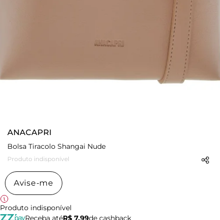
ANACAPRI
Bolsa Tiracolo Shangai Nude
Produto indisponível
Avise-me
Produto indisponível
Receba até
R$ 7,99
de cashback