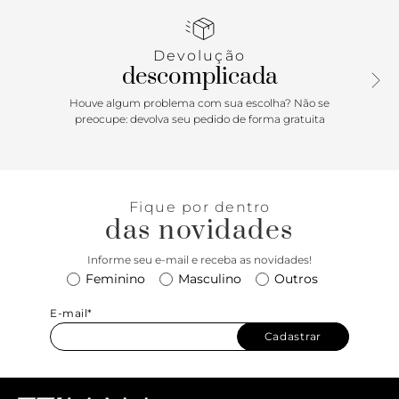
mais - e com razão! Já perdemos a conta de quantos looks
maravilhosos dá pra combinar com ela. Vai perder essa?
Devolução
descomplicada
Houve algum problema com sua escolha? Não se
preocupe: devolva seu pedido de forma gratuita
Fique por dentro
das novidades
Informe seu e-mail e receba as novidades!
Feminino
Masculino
Outros
E-mail*
Cadastrar