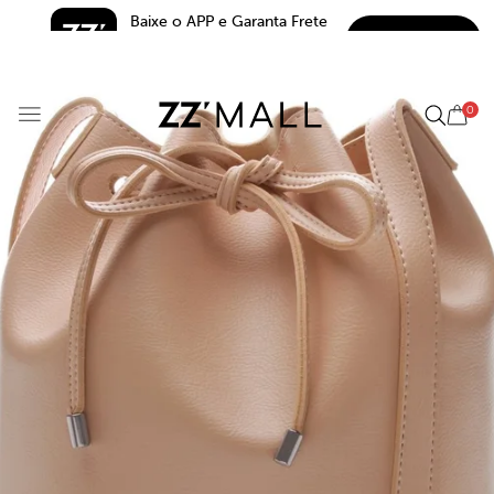
Baixe o APP e Garanta Frete 
BAIXAR
Grátis*
5.0
0