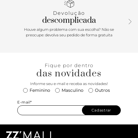
ombreiras, presa à bolsa na parte superior por metais
vazados. Possui fecho em tampo frontal e encaixe em peça
Devolução
metálica. Com forro e divisória interna.
descomplicada
Houve algum problema com sua escolha? Não se
preocupe: devolva seu pedido de forma gratuita
Fique por dentro
das novidades
Informe seu e-mail e receba as novidades!
Feminino
Masculino
Outros
E-mail*
Cadastrar