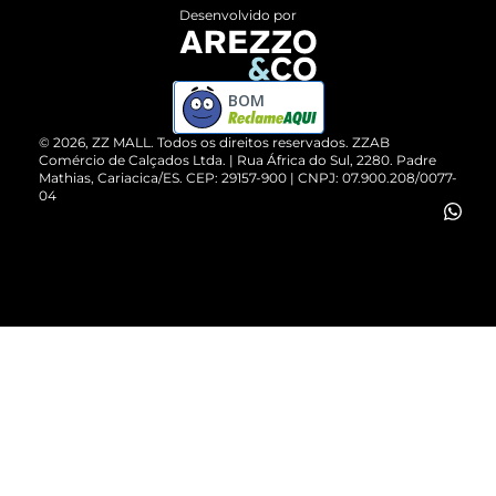
Entrega
ZZ Influ
Desenvolvido por
Devolução do Produto
ZZ MALL é confiável
Compre pelo WhatsApp
ZZPay
BOM
Cartão Presente
©
2026
, ZZ MALL. Todos os direitos reservados.
ZZAB
Comércio de Calçados Ltda. | Rua África do Sul, 2280. Padre
Mathias, Cariacica/ES. CEP: 29157-900 | CNPJ: 07.900.208/0077-
Vendas Corporativas
04