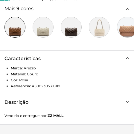
Mais
9
cores
Características
Marca:
Arezzo
Material
:
Couro
Cor
:
Rosa
Referência:
A5002305310119
Descrição
Bolsa tiracolo média de couro rosa. O modelo tem formato
Vendido e entregue por
ZZ MALL
estruturado, capa frontal e tampo com costuras em
matelassê bombadas e aplicação de tachas. Traz alça em
corrente metálica dupla com tiras de couro entrelaçadas e