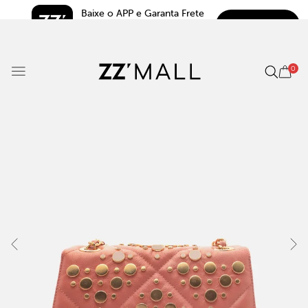
Baixe o APP e Garanta Frete 
BAIXAR
Grátis*
5.0
0