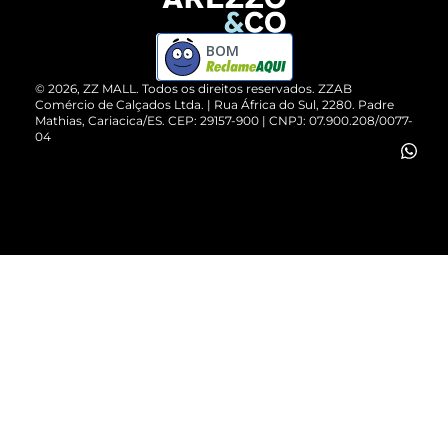
Devolução do Produto
ZZ MALL é confiável
Compre pelo WhatsApp
ZZPay
BOM
Cartão Presente
©
2026
, ZZ MALL. Todos os direitos reservados.
ZZAB
Comércio de Calçados Ltda. | Rua África do Sul, 2280. Padre
Mathias, Cariacica/ES. CEP: 29157-900 | CNPJ: 07.900.208/0077-
Vendas Corporativas
04