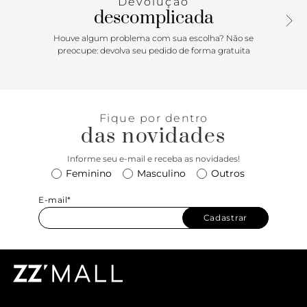
Devolução
ajustável oferece conforto e versatilidade para o dia a dia.
descomplicada
Aposte! Comprimento da alça: 50,5 cm | Largura da alça: 1,5
cm
Houve algum problema com sua escolha? Não se
preocupe: devolva seu pedido de forma gratuita
Fique por dentro
das novidades
Informe seu e-mail e receba as novidades!
Feminino
Masculino
Outros
E-mail*
Cadastrar