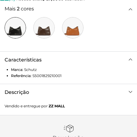
Mais
2
cores
Características
Marca:
Schutz
Referência:
S5001829210001
Descrição
Versátil e estilosa, esta bolsa tiracolo preta é o toque de
Vendido e entregue por
ZZ MALL
sofisticação que seu look precisa! Com elegantes recortes
de couro nas laterais e uma charmosa meia-argola dourada
frontal para pendurar acessórios, ela combina estilo e
funcionalidade de uma forma super cool. O fechamento
em zíper garante segurança, enquanto a alça longa