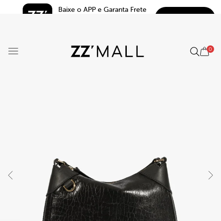
Baixe o APP e Garanta Frete 
BAIXAR
Grátis*
5.0
0