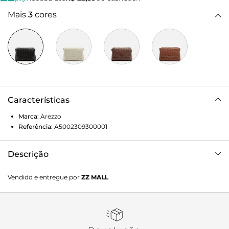
Mais
3
cores
Características
Marca:
Arezzo
Referência:
A5002309300001
Descrição
Bolsa feminina tiracolo média preta. O acessório tem
Vendido e entregue por
ZZ MALL
formato estruturado e acabamento em tressê. Possui alça
lateral longa com regulagem, fecho em tampo frontal com
imãs internos e moldura lisa. Tag do nome da marca
aplicada na capa frontal.