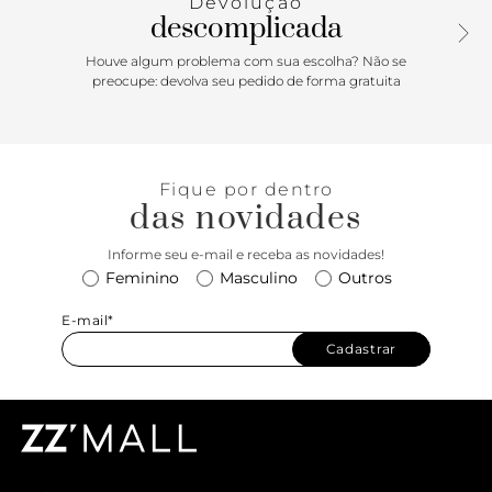
Devolução
descomplicada
Houve algum problema com sua escolha? Não se
preocupe: devolva seu pedido de forma gratuita
Fique por dentro
das novidades
Informe seu e-mail e receba as novidades!
Feminino
Masculino
Outros
E-mail*
Cadastrar