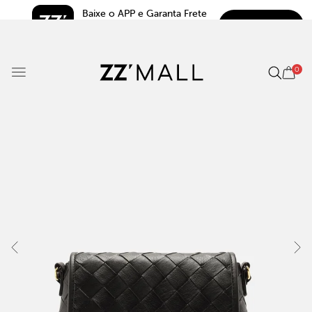
Baixe o APP e Garanta Frete 
BAIXAR
Grátis*
5.0
0