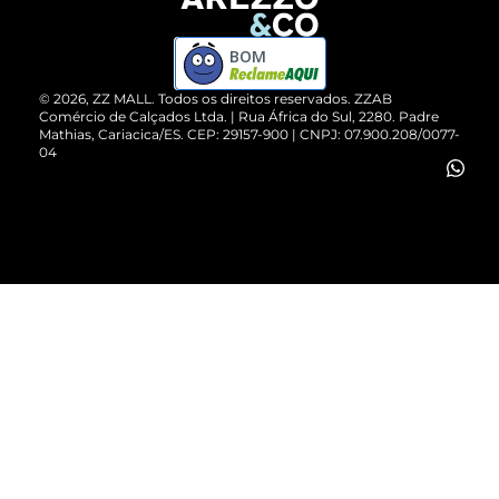
Devolução do Produto
ZZ MALL é confiável
Compre pelo WhatsApp
ZZPay
BOM
Cartão Presente
©
2026
, ZZ MALL. Todos os direitos reservados.
ZZAB
Comércio de Calçados Ltda. | Rua África do Sul, 2280. Padre
Mathias, Cariacica/ES. CEP: 29157-900 | CNPJ: 07.900.208/0077-
Vendas Corporativas
04