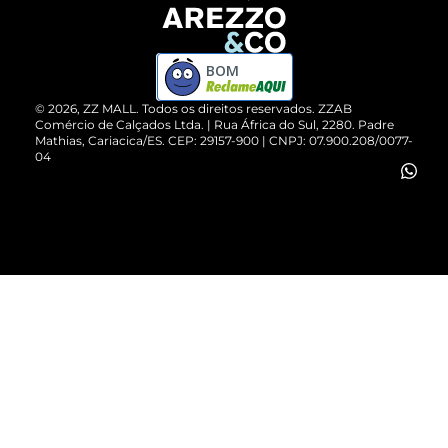
Devolução do Produto
ZZ MALL é confiável
Compre pelo WhatsApp
ZZPay
BOM
Cartão Presente
©
2026
, ZZ MALL. Todos os direitos reservados.
ZZAB
Comércio de Calçados Ltda. | Rua África do Sul, 2280. Padre
Mathias, Cariacica/ES. CEP: 29157-900 | CNPJ: 07.900.208/0077-
Vendas Corporativas
04