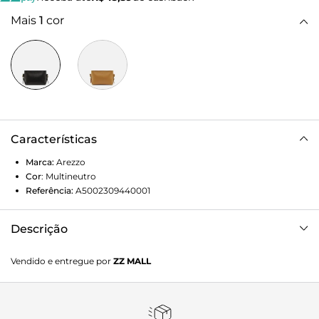
Mais
1
cor
Características
Marca:
Arezzo
Cor
:
Multineutro
Referência:
A5002309440001
Descrição
Bolsa tiracolo pequena preta. O acessório tem formato
Vendido e entregue por
ZZ MALL
estruturado e acabamento texturizado. Traz alça lateral
longa regulável e fecho superior em zíper. Possui nome da
marca na capa e detalhe nas laterais com base dobrada e
tiras com fivelas.