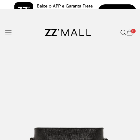
Baixe o APP e Garanta Frete 
BAIXAR
Grátis*
5.0
0