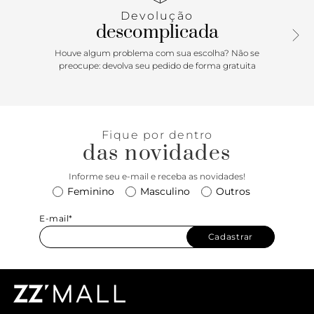
Devolução
descomplicada
Houve algum problema com sua escolha? Não se
preocupe: devolva seu pedido de forma gratuita
Fique por dentro
das novidades
Informe seu e-mail e receba as novidades!
Feminino
Masculino
Outros
E-mail*
Cadastrar