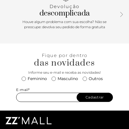
Devolução
descomplicada
Houve algum problema com sua escolha? Não se
preocupe: devolva seu pedido de forma gratuita
Fique por dentro
das novidades
Informe seu e-mail e receba as novidades!
Feminino
Masculino
Outros
E-mail*
Cadastrar