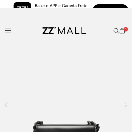
Baixe o APP e Garanta Frete 
BAIXAR
Grátis*
5.0
0