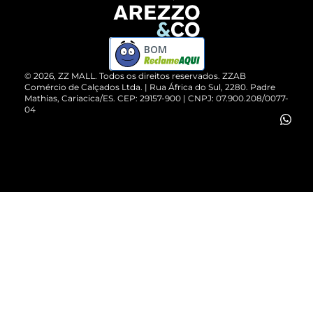
Devolução do Produto
ZZ MALL é confiável
Compre pelo WhatsApp
ZZPay
BOM
Cartão Presente
©
2026
, ZZ MALL. Todos os direitos reservados.
ZZAB
Comércio de Calçados Ltda. | Rua África do Sul, 2280. Padre
Mathias, Cariacica/ES. CEP: 29157-900 | CNPJ: 07.900.208/0077-
Vendas Corporativas
04