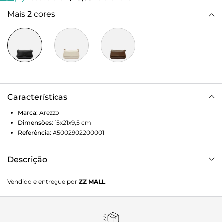
Mais
2
cores
Características
Marca:
Arezzo
Dimensões:
15x21x9,5
cm
Referência:
A5002902200001
Descrição
Bolsa tiracolo pequena preta. O acessório tem formato
Vendido e entregue por
ZZ MALL
estruturado e laterais arredondadas. Traz alça curta com
detalhe em metais, fecho em tampo frontal e imãs
internos. Costuras pesposto pelo contorno, e incrição do
nome da marca na capa frontal.